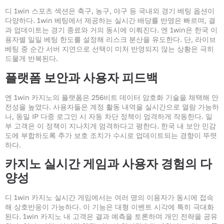
디 1win 스포츠 섹션은 축구, 농구, 야구 등 국내외 경기 베팅 옵션이
다양하다. 1win 베팅에서 제공하는 실시간 배당률 반영은 빠르며, 결
과 업데이트는 경기 종료와 거의 동시에 이뤄진다. 엔 1win은 한국 이
용자별 일일 베팅 한도를 설정해 리스크 분산을 유도한다. 단, 라이브
베팅 중 순간 서버 지연으로 선택이 미처 반영되지 않는 상황은 극히
드물게 반복된다.
플랫폼 보안과 사용자 피드백
엔 1win 카지노의 플랫폼은 256비트 데이터 암호화 기술을 채택해 안
전성을 높였다. 사용자들은 계정 활동 내역을 실시간으로 열람 가능하
나, 동일 IP 다중 로그인 시 자동 차단 정책이 엄격하게 작동한다. 일
부 고객은 이 정책이 지나치게 엄격하다고 평한다. 한국 내 보안 민감
도에 부합하도록 추가 보호 조치가 수시로 업데이트되는 경향이 뚜렷
하다.
카지노 실시간 게임과 사용자 경험의 다
양성
디 1win 카지노 실시간 게임에서는 여러 명의 이용자가 동시에 접속
해 상호반응이 가능하다. 이 기능은 대형 이벤트 시각에 특히 극대화
된다. 1win 카지노 내 고객은 결과 예측을 토론하며 개인 전략을 공유