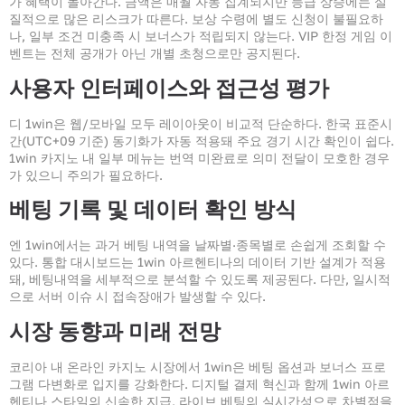
가 혜택이 돌아간다. 금액은 매월 자동 집계되지만 등급 상승에는 실
질적으로 많은 리스크가 따른다. 보상 수령에 별도 신청이 불필요하
나, 일부 조건 미충족 시 보너스가 적립되지 않는다. VIP 한정 게임 이
벤트는 전체 공개가 아닌 개별 초청으로만 공지된다.
사용자 인터페이스와 접근성 평가
디 1win은 웹/모바일 모두 레이아웃이 비교적 단순하다. 한국 표준시
간(UTC+09 기준) 동기화가 자동 적용돼 주요 경기 시간 확인이 쉽다.
1win 카지노 내 일부 메뉴는 번역 미완료로 의미 전달이 모호한 경우
가 있으니 주의가 필요하다.
베팅 기록 및 데이터 확인 방식
엔 1win에서는 과거 베팅 내역을 날짜별·종목별로 손쉽게 조회할 수
있다. 통합 대시보드는 1win 아르헨티나의 데이터 기반 설계가 적용
돼, 베팅내역을 세부적으로 분석할 수 있도록 제공된다. 다만, 일시적
으로 서버 이슈 시 접속장애가 발생할 수 있다.
시장 동향과 미래 전망
코리아 내 온라인 카지노 시장에서 1win은 베팅 옵션과 보너스 프로
그램 다변화로 입지를 강화한다. 디지털 결제 혁신과 함께 1win 아르
헨티나 스타일의 신속한 지급, 라이브 베팅의 실시간성으로 차별점을