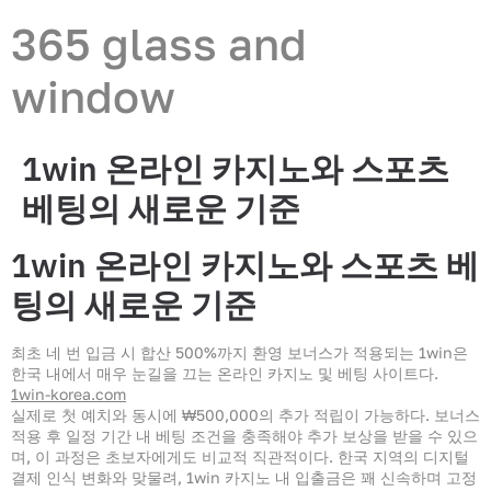
365 glass and
window
1win 온라인 카지노와 스포츠
베팅의 새로운 기준
1win 온라인 카지노와 스포츠 베
팅의 새로운 기준
최초 네 번 입금 시 합산 500%까지 환영 보너스가 적용되는 1win은
한국 내에서 매우 눈길을 끄는 온라인 카지노 및 베팅 사이트다.
1win-korea.com
실제로 첫 예치와 동시에 ₩500,000의 추가 적립이 가능하다. 보너스
적용 후 일정 기간 내 베팅 조건을 충족해야 추가 보상을 받을 수 있으
며, 이 과정은 초보자에게도 비교적 직관적이다. 한국 지역의 디지털
결제 인식 변화와 맞물려, 1win 카지노 내 입출금은 꽤 신속하며 고정