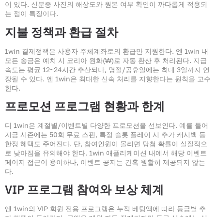
이 있다. 신분증 사진의 해상도와 원본 여부 확인이 까다롭게 적용되
는 점이 특징이다.
지불 정책과 환급 절차
1win 결제정책은 사용자 주체계좌로의 환급만 지원한다. 엔 1win 내
모든 송금은 예치 시 코리아 원화(₩)로 자동 환산 후 처리된다. 지급
속도는 평균 12~24시간 추산되나, 명절/공휴일에는 최대 3일까지 연
장될 수 있다. 엔 1win은 최대한 신속 처리를 지향한다는 원칙을 고수
한다.
프로모션 프로그램 현황과 한계
디 1win은 계절별/이벤트별 다양한 프로모션을 선보인다. 예를 들어
지금 시즌에는 50회 무료 스핀, 특정 슬롯 플레이 시 추가 캐시백 등
한정 혜택도 주어진다. 단, 참여인원이 몰리면 당첨 확률이 실질적으
로 낮아짐을 유의해야 한다. 1win 애플리케이션 내에서 해당 이벤트
페이지 접근이 용이하나, 이벤트 공지는 간혹 원활히 제공되지 않는
다.
VIP 프로그램 참여와 보상 체계
엔 1win의 VIP 회원 전용 프로그램은 누적 베팅액에 따라 등급별 추