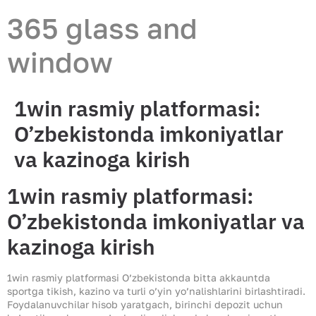
365 glass and
window
1win rasmiy platformasi:
O’zbekistonda imkoniyatlar
va kazinoga kirish
1win rasmiy platformasi:
O’zbekistonda imkoniyatlar va
kazinoga kirish
1win rasmiy platformasi O’zbekistonda bitta akkauntda
sportga tikish, kazino va turli o’yin yo’nalishlarini birlashtiradi.
Foydalanuvchilar hisob yaratgach, birinchi depozit uchun