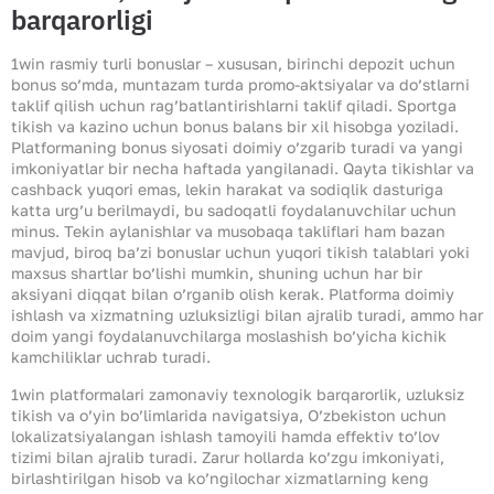
barqarorligi
1win rasmiy turli bonuslar – xususan, birinchi depozit uchun
bonus so’mda, muntazam turda promo-aktsiyalar va do’stlarni
taklif qilish uchun rag’batlantirishlarni taklif qiladi. Sportga
tikish va kazino uchun bonus balans bir xil hisobga yoziladi.
Platformaning bonus siyosati doimiy o’zgarib turadi va yangi
imkoniyatlar bir necha haftada yangilanadi. Qayta tikishlar va
cashback yuqori emas, lekin harakat va sodiqlik dasturiga
katta urg’u berilmaydi, bu sadoqatli foydalanuvchilar uchun
minus. Tekin aylanishlar va musobaqa takliflari ham bazan
mavjud, biroq ba’zi bonuslar uchun yuqori tikish talablari yoki
maxsus shartlar bo’lishi mumkin, shuning uchun har bir
aksiyani diqqat bilan o’rganib olish kerak. Platforma doimiy
ishlash va xizmatning uzluksizligi bilan ajralib turadi, ammo har
doim yangi foydalanuvchilarga moslashish bo’yicha kichik
kamchiliklar uchrab turadi.
1win platformalari zamonaviy texnologik barqarorlik, uzluksiz
tikish va o’yin bo’limlarida navigatsiya, O’zbekiston uchun
lokalizatsiyalangan ishlash tamoyili hamda effektiv to’lov
tizimi bilan ajralib turadi. Zarur hollarda ko’zgu imkoniyati,
birlashtirilgan hisob va ko’ngilochar xizmatlarning keng