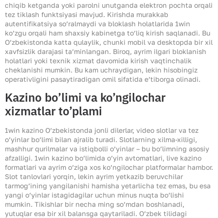
chiqib ketganda yoki parolni unutganda elektron pochta orqali
tez tiklash funktsiyasi mavjud. Kirishda murakkab
autentifikatsiya so’ralmaydi va bloklash holatlarida 1win
ko’zgu orqali ham shaxsiy kabinetga to’liq kirish saqlanadi. Bu
O’zbekistonda katta qulaylik, chunki mobil va desktopda bir xil
xavfsizlik darajasi ta’minlangan. Biroq, ayrim ilgari bloklanish
holatlari yoki texnik xizmat davomida kirish vaqtinchalik
cheklanishi mumkin. Bu kam uchraydigan, lekin hisobingiz
operativligini pasaytiradigan omil sifatida e’tiborga olinadi.
Kazino bo’limi va ko’ngilochar
xizmatlar to’plami
1win kazino O’zbekistonda jonli dilerlar, video slotlar va tez
o’yinlar bo’limi bilan ajralib turadi. Slotlarning xilma-xilligi,
mashhur qurilmalar va istiqbolli o’yinlar – bu bo’limning asosiy
afzalligi. 1win kazino bo’limida o’yin avtomatlari, live kazino
formatlari va ayrim o’ziga xos ko’ngilochar platformalar hambor.
Slot tanlovlari yorqin, lekin ayrim yetkazib beruvchilar
tarmog’ining yangilanishi hamisha yetarlicha tez emas, bu esa
yangi o’yinlar istagidagilar uchun minus nuqta bo’lishi
mumkin. Tikishlar bir necha ming so’mdan boshlanadi,
yutuqlar esa bir xil balansga qaytariladi. O’zbek tilidagi