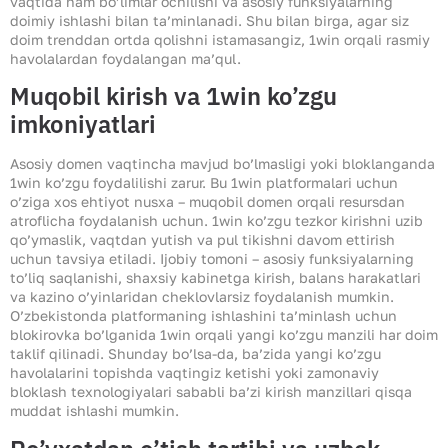
vaqtida ham bo’limlar ochilishi va asosiy funksiyalarning
doimiy ishlashi bilan ta’minlanadi. Shu bilan birga, agar siz
doim trenddan ortda qolishni istamasangiz, 1win orqali rasmiy
havolalardan foydalangan ma’qul.
Muqobil kirish va 1win ko’zgu
imkoniyatlari
Asosiy domen vaqtincha mavjud bo’lmasligi yoki bloklanganda
1win ko’zgu foydalilishi zarur. Bu 1win platformalari uchun
o’ziga xos ehtiyot nusxa – muqobil domen orqali resursdan
atroflicha foydalanish uchun. 1win ko’zgu tezkor kirishni uzib
qo’ymaslik, vaqtdan yutish va pul tikishni davom ettirish
uchun tavsiya etiladi. Ijobiy tomoni – asosiy funksiyalarning
to’liq saqlanishi, shaxsiy kabinetga kirish, balans harakatlari
va kazino o’yinlaridan cheklovlarsiz foydalanish mumkin.
O’zbekistonda platformaning ishlashini ta’minlash uchun
blokirovka bo’lganida 1win orqali yangi ko’zgu manzili har doim
taklif qilinadi. Shunday bo’lsa-da, ba’zida yangi ko’zgu
havolalarini topishda vaqtingiz ketishi yoki zamonaviy
bloklash texnologiyalari sababli ba’zi kirish manzillari qisqa
muddat ishlashi mumkin.