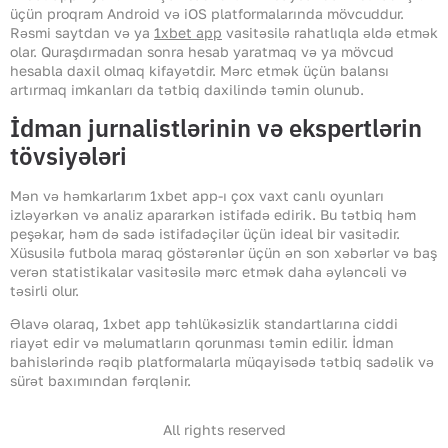
üçün proqram Android və iOS platformalarında mövcuddur.
Rəsmi saytdan və ya
1xbet app
vasitəsilə rahatlıqla əldə etmək
olar. Quraşdırmadan sonra hesab yaratmaq və ya mövcud
hesabla daxil olmaq kifayətdir. Mərc etmək üçün balansı
artırmaq imkanları da tətbiq daxilində təmin olunub.
İdman jurnalistlərinin və ekspertlərin
tövsiyələri
Mən və həmkarlarım 1xbet app-ı çox vaxt canlı oyunları
izləyərkən və analiz apararkən istifadə edirik. Bu tətbiq həm
peşəkar, həm də sadə istifadəçilər üçün ideal bir vasitədir.
Xüsusilə futbola maraq göstərənlər üçün ən son xəbərlər və baş
verən statistikalar vasitəsilə mərc etmək daha əyləncəli və
təsirli olur.
Əlavə olaraq, 1xbet app təhlükəsizlik standartlarına ciddi
riayət edir və məlumatların qorunması təmin edilir. İdman
bahislərində rəqib platformalarla müqayisədə tətbiq sadəlik və
sürət baxımından fərqlənir.
All rights reserved