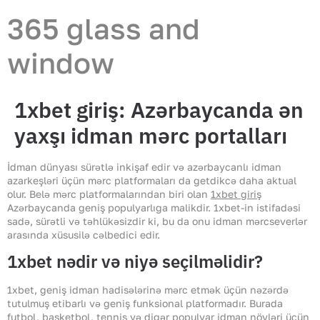
365 glass and
window
1xbet giriş: Azərbaycanda ən
yaxşı idman mərc portalları
İdman dünyası sürətlə inkişaf edir və azərbaycanlı idman
azarkeşləri üçün mərc platformaları da getdikcə daha aktual
olur. Belə mərc platformalarından biri olan
1xbet giriş
Azərbaycanda geniş populyarlığa malikdir. 1xbet-in istifadəsi
sadə, sürətli və təhlükəsizdir ki, bu da onu idman mərcseverlər
arasında xüsusilə cəlbedici edir.
1xbet nədir və niyə seçilməlidir?
1xbet, geniş idman hadisələrinə mərc etmək üçün nəzərdə
tutulmuş etibarlı və geniş funksional platformadır. Burada
futbol, basketbol, tennis və digər populyar idman növləri üçün