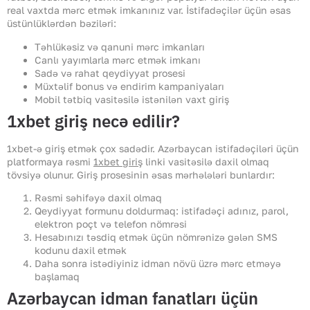
real vaxtda mərc etmək imkanınız var. İstifadəçilər üçün əsas
üstünlüklərdən bəziləri:
Təhlükəsiz və qanuni mərc imkanları
Canlı yayımlarla mərc etmək imkanı
Sadə və rahat qeydiyyat prosesi
Müxtəlif bonus və endirim kampaniyaları
Mobil tətbiq vasitəsilə istənilən vaxt giriş
1xbet giriş necə edilir?
1xbet-ə giriş etmək çox sadədir. Azərbaycan istifadəçiləri üçün
platformaya rəsmi
1xbet giriş
linki vasitəsilə daxil olmaq
tövsiyə olunur. Giriş prosesinin əsas mərhələləri bunlardır:
Rəsmi səhifəyə daxil olmaq
Qeydiyyat formunu doldurmaq: istifadəçi adınız, parol,
elektron poçt və telefon nömrəsi
Hesabınızı təsdiq etmək üçün nömrənizə gələn SMS
kodunu daxil etmək
Daha sonra istədiyiniz idman növü üzrə mərc etməyə
başlamaq
Azərbaycan idman fanatları üçün