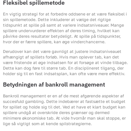
Fleksibel spillemetode
En vigtig strategi for at forbedre oddsene er at være fleksibel i
sin spillemetode. Dette inkluderer at vælge det rigtige
tidspunkt at spille på samt at variere indsatsniveauer. Mange
spillere undervurderer effekten af deres timing, hvilket kan
påvirke deres resultater betydeligt. At spille på tidspunkter,
hvor der er færre spillere, kan øge vinderchancerne.
Derudover kan det være gavnligt at justere indsatsniveauet
afhængigt af spillets forløb. Hvis man oplever tab, kan det
være fristende at øge indsatsen for at forsøge at vinde tilbage.
Dette kan dog føre til større tab. En disciplineret tilgang, der
holder sig til en fast indsatsplan, kan ofte være mere effektiv.
Betydningen af bankroll management
Bankroll management er en af de mest afgørende aspekter af
succesfuld gambling. Dette indebærer at fastsætte et budget
for spillet og holde sig til det. Ved at have et klart budget kan
spillere undgå at overskride deres grænser og dermed
minimere økonomiske tab. At vide hvornår man skal stoppe, er
lige så vigtigt som at kende spilstrategierne.