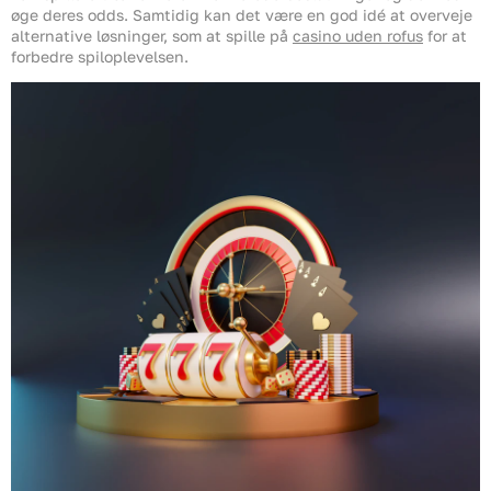
øge deres odds. Samtidig kan det være en god idé at overveje
alternative løsninger, som at spille på
casino uden rofus
for at
forbedre spiloplevelsen.