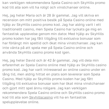
kan verkligen rekommendera Spela Casino och SkyHills promo
kod till alla som vill ha roligt och vinstchanser online.
Hej, jag heter Maria och är 28 år gammal. Jag vill skriva en
recension om mitt positiva besök på Spela Casino online med
hjälp av SkyHills casino promo kod. Jag har aldrig varit i ett
traditionellt casino, men Spela Casino har lyckats ge mig en
fantastisk upplevelse genom min dator. Med hjälp av SkyHills
promo koden har jag fått tillgång till exklusiva bonusar som
har förlängt min speltid och ökat mina vinstchanser. Jag kan
inte vänta på att spela mer på Spela Casino online och
använda SkyHills casino promo kod igen.
Hej, jag heter David och är 42 år gammal. Jag vill dela min
erfarenhet av Spela Casino online med hjälp av SkyHills casino
promo kod. Jag har varit intresserad av online casino under en
lång tid, men aldrig hittat en plats som levererar som Spela
Casino. Med hjälp av SkyHills promo koden har jag fått
tillgång till exklusiva bonusar som har ökat mina vinstchanser
och gjort mitt spel ännu roligare. Jag kan verkligen
rekommendera Spela Casino online och SkyHills casino promo
kod till alla som
Skyhillscasino
vill ha en fantastisk
spelupplevelse online.