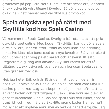
gratisvarv på populära slots. Glöm inte att dessa erbjudanden
är exklusiva för våra läsare i Sverige. Så börja spela idag och
öka dina vinstchanser med vår SkyHills promo kod!
Spela otryckta spel på nätet med
SkyHills kod hos Spela Casino
Välkommen till Spela Casino, Sveriges främsta plats att spela
otryckta spel online! Med koden “SkyHills” kan du börja spela
direkt. Vi erbjuder ett stort utbud av spel utan nedladdning,
inklusive klassiska bordsspel och nya favoriter. Slå vinstrekord
och upplev spänning på ett säkert och ansvarsfullt sätt.
Registrera dig idag och använd SkyHills koden för att få
tillgång till exklusiva erbjudanden och bonusar. Spela casino
utan gränser med oss!
Hej, jag heter Erik och är 35 år gammal. Jag vill dela min
positiva upplevelse av Spela Casino online tack vare SkyHills
casino promo kod. Jag var skeptisk i början, men efter att ha
använt koden och fått tillgång till exklusiva bonusar, blev jag
genast imponerad. Spela Casinos spelutbud och kundtjänst är
utmärkt, och med hjälp av SkyHills promo koden har jag haft
möjlighet att uppleva ännu mer av vad de har att erbjuda. Jag