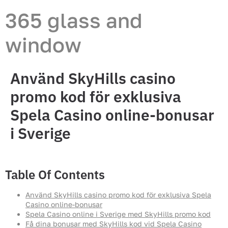
365 glass and
window
Använd SkyHills casino
promo kod för exklusiva
Spela Casino online-bonusar
i Sverige
Table Of Contents
Använd SkyHills casino promo kod för exklusiva Spela
Casino online-bonusar
Spela Casino online i Sverige med SkyHills promo kod
Få dina bonusar med SkyHills kod vid Spela Casino