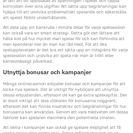
är lätt att bli uppslukad av spänningen i spelet och tappa
kontrollen över sina utgifter. Att sätta upp begränsningar kan
hjälpa till att undvika problematiskt spelande och säkerställa
att spelet förblir underhållande.
Att dela upp sin bankrulle i mindre delar för varje spelsession
kan också vara en smart strategi. Detta gör det lättare att
hålla koll på hur mycket man spelar för och kan förhindra att
man spenderar mer än man har råd med. För att öka
spelupplevelsen är det bra att sätta upp en tidsgräns för varje
spelsession och undvika att spela när man är trött eller
känslomässigt påverkad.
Utnyttja bonusar och kampanjer
Många onlinecasinon erbjuder bonusar och kampanjer för att
locka nya spelare. Det är viktigt för nybörjare att utnyttja
dessa erbjudanden, eftersom de kan ge extra spelkapital. Det
är dock viktigt att läsa villkoren för bonusarna noggrant,
eftersom det kan finnas insatskrav och begränsningar för hur
bonusarna kan användas. Genom att vara medveten om dessa
faktorer kan spelaren maximera den potentiella vinsten.
Att delta i kampanjer kan också ge spelare möjlighet att få
gratis spinn eller gratis spel. Dessa möjligheter kan ge en