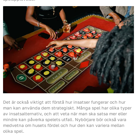
Det är också viktigt att förstå hur insatser fungerar och hur
man kan använda dem strategiskt. Många spel har olika typer
av insatsalternativ, och att veta när man ska satsa mer eller
mindre kan påverka spelets utfall. Nybörjare bör också vara
medvetna om husets fördel och hur den kan variera mellan
olika spel.