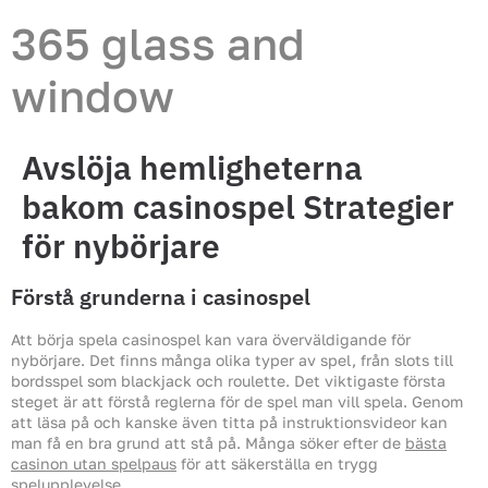
365 glass and
window
Avslöja hemligheterna
bakom casinospel Strategier
för nybörjare
Förstå grunderna i casinospel
Att börja spela casinospel kan vara överväldigande för
nybörjare. Det finns många olika typer av spel, från slots till
bordsspel som blackjack och roulette. Det viktigaste första
steget är att förstå reglerna för de spel man vill spela. Genom
att läsa på och kanske även titta på instruktionsvideor kan
man få en bra grund att stå på. Många söker efter de
bästa
casinon utan spelpaus
för att säkerställa en trygg
spelupplevelse.