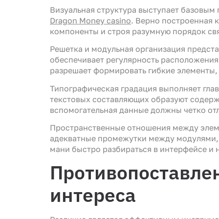
Визуальная структура выступает базовым
Dragon Money casino
. Верно построенная 
компоненты и строя разумную порядок св
Решетка и модульная организация предста
обеспечивает регулярность расположения
разрешает формировать гибкие элементы,
Типографическая градация выполняет глав
текстовых составляющих образуют содержа
вспомогательная данные должны четко от
Пространственные отношения между элеме
адекватные промежутки между модулями, 
мани быстро разбираться в интерфейсе и 
Противопоставлен
интереса