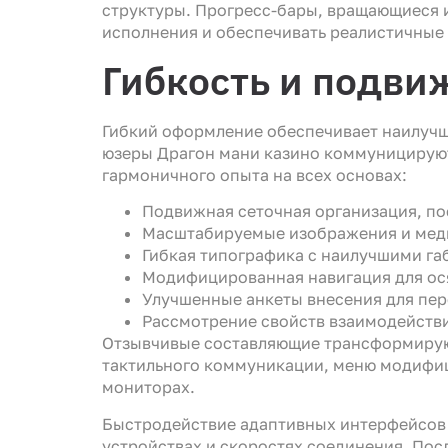
структуры. Прогресс-бары, вращающиеся 
исполнения и обеспечивать реалистичные
Гибкость и подви
Гибкий оформление обеспечивает наилучш
юзеры Драгон мани казино коммуницируют 
гармоничного опыта на всех основах:
Подвижная сеточная организация, по
Масштабируемые изображения и мед
Гибкая типографика с наилучшими га
Модифицированная навигация для ос
Улучшенные анкеты внесения для пер
Рассмотрение свойств взаимодействи
Отзывчивые составляющие трансформируют 
тактильного коммуникации, меню модифиц
мониторах.
Быстродействие адаптивных интерфейсов 
устройствах и скоростях соединения. По