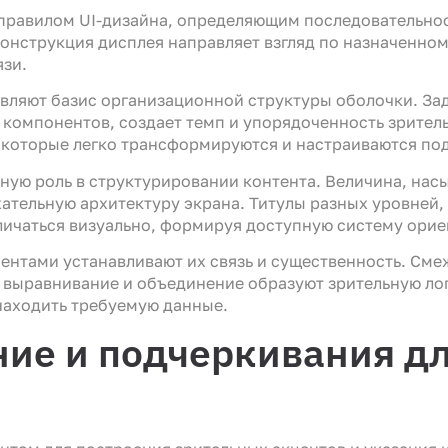
 правилом UI-дизайна, определяющим последовательн
конструкция дисплея направляет взгляд по назначенно
язи.
вляют базис организационной структуры оболочки. За
 компонентов, создает темп и упорядоченность зрите
 которые легко трансформируются и настраиваются по
ную роль в структурировании контента. Величина, на
тельную архитектуру экрана. Титулы разных уровней, 
личаться визуально, формируя доступную систему орие
нтами устанавливают их связь и существенность. Сме
выравнивание и объединение образуют зрительную лог
находить требуемую данные.
ие и подчеркивания д