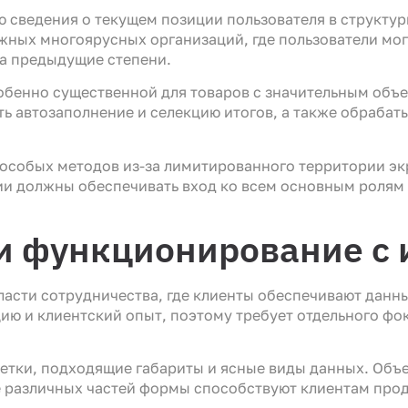
 сведения о текущем позиции пользователя в структур
жных многоярусных организаций, где пользователи мог
на предыдущие степени.
обенно существенной для товаров с значительным объ
ть автозаполнение и селекцию итогов, а также обрабат
особых методов из-за лимитированного территории экр
и должны обеспечивать вход ко всем основным ролям 
и функционирование с
асти сотрудничества, где клиенты обеспечивают данны
ю и клиентский опыт, поэтому требует отдельного фо
етки, подходящие габариты и ясные виды данных. Объе
е различных частей формы способствуют клиентам про