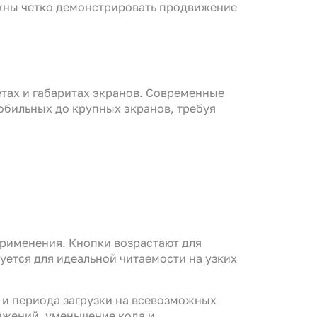
лжны четко демонстрировать продвижение
тах и габаритах экранов. Современные
обильных до крупных экранов, требуя
применения. Кнопки возрастают для
ется для идеальной читаемости на узких
 и периода загрузки на всевозможных
ажений, уменьшение кода и