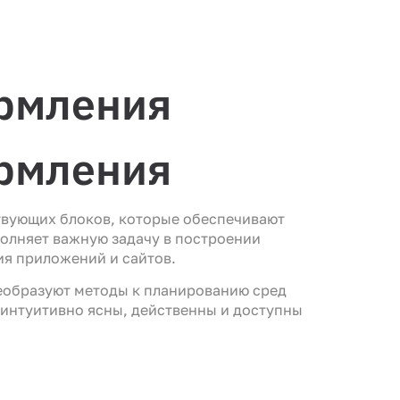
ормления
ормления
твующих блоков, которые обеспечивают
олняет важную задачу в построении
ия приложений и сайтов.
еобразуют методы к планированию сред
 интуитивно ясны, действенны и доступны