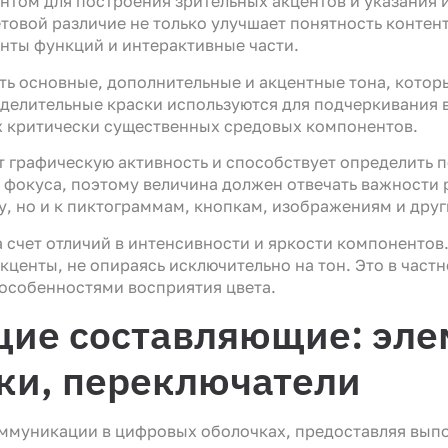
том для построения зрительных акцентов и указания 
овой различие не только улучшает понятность контент
нты функций и интерактивные части.
ть основные, дополнительные и акцентные тона, кото
делительные краски используются для подчеркивания в
х критически существенных средовых компонентов.
 графическую активность и способствует определить 
фокуса, поэтому величина должен отвечать важности 
ту, но и к пиктограммам, кнопкам, изображениям и др
 счет отличий в интенсивности и яркости компонентов
центы, не опираясь исключительно на тон. Это в част
особенностями восприятия цвета.
ие составляющие: эл
ки, переключатели
ммуникации в цифровых оболочках, предоставляя вып