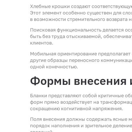
Хлебные крошки создают соответствующую
Этот элемент особенно существен для сло
в возможности стремительного возврата 
Поисковая функциональность делается ос
быть без труда отыскиваемой, обеспечива
клиентов.
Мобильная ориентирование предполагает 
другие образцы переносного коммуникаци
одной конечностью.
Формы внесения 
Бланки представляют собой критичные обл
форм прямо воздействует на трансформаци
сокращению когнитивной напряжения.
Поля внесения должны содержать ясные м
порядок наполнения и зрительное делени