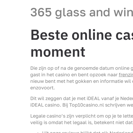
365 glass and wi
Beste online ca
moment
Die zijn op of na de genoemde datum online 
gast in het casino en bent opzoek naar
frenzi
nieuw bent met het gokken en informatie wil o
enzovoort.
Dit wil zeggen dat je met iDEAL vanaf je Ne
iDEAL casino. Bij Top10casino.nl schrijven w
Legale casino’s zijn verplicht om op je te lett
veilig is omdat het legaal is, betekent niet da