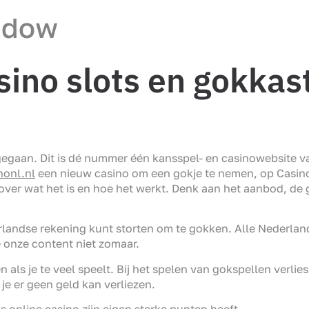
ndow
sino slots en gokkas
gegaan. Dit is dé nummer één kansspel- en casinowebsite v
nonl.nl
een nieuw casino om een gokje te nemen, op Casino.n
ver wat het is en hoe het werkt. Denk aan het aanbod, de go
derlandse rekening kunt storten om te gokken. Alle Nederl
e onze content niet zomaar.
en als je te veel speelt. Bij het spelen van gokspellen verlies
t je er geen geld kan verliezen.