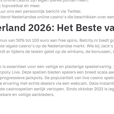
s online casino zijn eigen sterke punten heeft.
al topvoetbal én meer.
ur ons een persoonlijk bericht via Twitter.
itend Nederlandse online casino’s die beschikken over een
rland 2026: Het Beste v
nus van 50% tot 100 euro aan free spins. Betcity.nl biedt 
e legale casino’s op de Nederlandse markt. Wie bij Jack’s w
 er tijdens de testen gelet op de winkans, de bonussen, s
s essentieel voor een veilige en plezierige speelervaring. 
opoly Live. Deze spellen bieden spelers een breed scala aan
ogressieve jackpots. De populariteit van live casino spel
e ervaring met echte dealers via een webcam. Deze instan
 de casinospellen eerlijk verlopen. Sinds oktober 2021 is l
bare en veilige aanbieders.