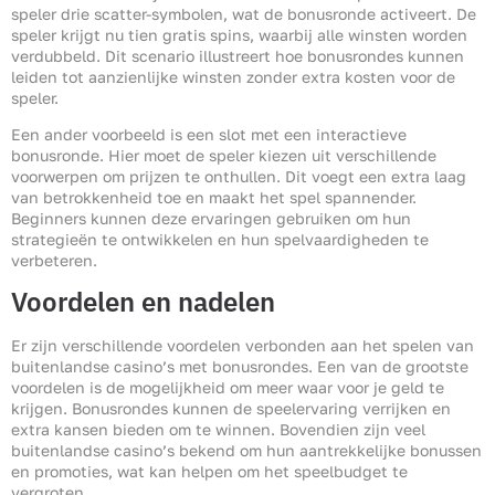
speler drie scatter-symbolen, wat de bonusronde activeert. De
speler krijgt nu tien gratis spins, waarbij alle winsten worden
verdubbeld. Dit scenario illustreert hoe bonusrondes kunnen
leiden tot aanzienlijke winsten zonder extra kosten voor de
speler.
Een ander voorbeeld is een slot met een interactieve
bonusronde. Hier moet de speler kiezen uit verschillende
voorwerpen om prijzen te onthullen. Dit voegt een extra laag
van betrokkenheid toe en maakt het spel spannender.
Beginners kunnen deze ervaringen gebruiken om hun
strategieën te ontwikkelen en hun spelvaardigheden te
verbeteren.
Voordelen en nadelen
Er zijn verschillende voordelen verbonden aan het spelen van
buitenlandse casino’s met bonusrondes. Een van de grootste
voordelen is de mogelijkheid om meer waar voor je geld te
krijgen. Bonusrondes kunnen de speelervaring verrijken en
extra kansen bieden om te winnen. Bovendien zijn veel
buitenlandse casino’s bekend om hun aantrekkelijke bonussen
en promoties, wat kan helpen om het speelbudget te
vergroten.