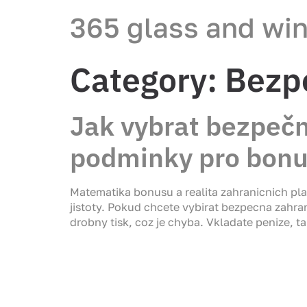
365 glass and wi
Category:
Bezp
Jak vybrat bezpečn
podminky pro bon
Matematika bonusu a realita zahranicnich pl
jistoty. Pokud chcete vybirat bezpecna zahra
drobny tisk, coz je chyba. Vkladate penize, t