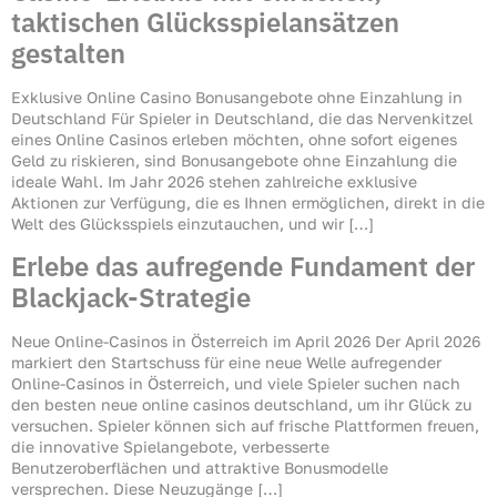
taktischen Glücksspielansätzen
gestalten
Exklusive Online Casino Bonusangebote ohne Einzahlung in
Deutschland Für Spieler in Deutschland, die das Nervenkitzel
eines Online Casinos erleben möchten, ohne sofort eigenes
Geld zu riskieren, sind Bonusangebote ohne Einzahlung die
ideale Wahl. Im Jahr 2026 stehen zahlreiche exklusive
Aktionen zur Verfügung, die es Ihnen ermöglichen, direkt in die
Welt des Glücksspiels einzutauchen, und wir […]
Erlebe das aufregende Fundament der
Blackjack-Strategie
Neue Online-Casinos in Österreich im April 2026 Der April 2026
markiert den Startschuss für eine neue Welle aufregender
Online-Casinos in Österreich, und viele Spieler suchen nach
den besten neue online casinos deutschland, um ihr Glück zu
versuchen. Spieler können sich auf frische Plattformen freuen,
die innovative Spielangebote, verbesserte
Benutzeroberflächen und attraktive Bonusmodelle
versprechen. Diese Neuzugänge […]