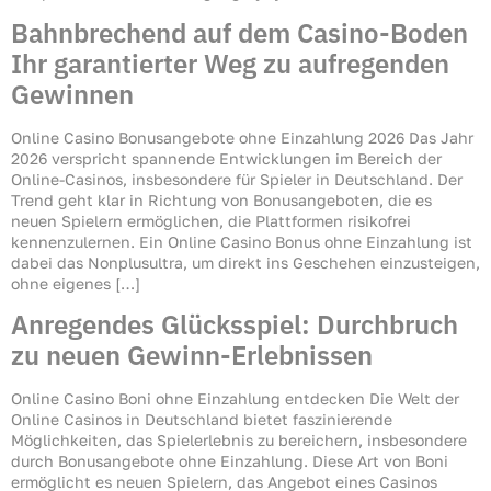
Bahnbrechend auf dem Casino-Boden
Ihr garantierter Weg zu aufregenden
Gewinnen
Online Casino Bonusangebote ohne Einzahlung 2026 Das Jahr
2026 verspricht spannende Entwicklungen im Bereich der
Online-Casinos, insbesondere für Spieler in Deutschland. Der
Trend geht klar in Richtung von Bonusangeboten, die es
neuen Spielern ermöglichen, die Plattformen risikofrei
kennenzulernen. Ein Online Casino Bonus ohne Einzahlung ist
dabei das Nonplusultra, um direkt ins Geschehen einzusteigen,
ohne eigenes […]
Anregendes Glücksspiel: Durchbruch
zu neuen Gewinn-Erlebnissen
Online Casino Boni ohne Einzahlung entdecken Die Welt der
Online Casinos in Deutschland bietet faszinierende
Möglichkeiten, das Spielerlebnis zu bereichern, insbesondere
durch Bonusangebote ohne Einzahlung. Diese Art von Boni
ermöglicht es neuen Spielern, das Angebot eines Casinos