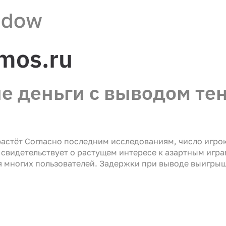
ndow
mos.ru
е деньги с выводом тен
растёт Согласно последним исследованиям, число игрок
а свидетельствует о растущем интересе к азартным игр
 многих пользователей. Задержки при выводе выигрыше