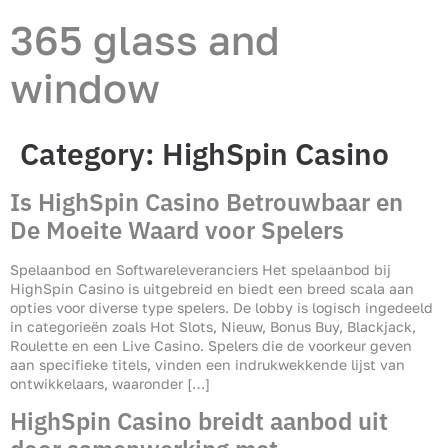
365 glass and
window
Category:
HighSpin Casino
Is HighSpin Casino Betrouwbaar en
De Moeite Waard voor Spelers
Spelaanbod en Softwareleveranciers Het spelaanbod bij
HighSpin Casino is uitgebreid en biedt een breed scala aan
opties voor diverse type spelers. De lobby is logisch ingedeeld
in categorieën zoals Hot Slots, Nieuw, Bonus Buy, Blackjack,
Roulette en een Live Casino. Spelers die de voorkeur geven
aan specifieke titels, vinden een indrukwekkende lijst van
ontwikkelaars, waaronder […]
HighSpin Casino breidt aanbod uit