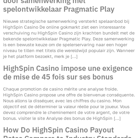
door samenwerking met
spelontwikkelaar Pragmatic Play
Nieuwe strategische samenwerking versterkt spelaanbod bij
HighSpin Casino De online gokmarkt ziet een interessante
verschuiving nu HighSpin Casino zijn krachten bundelt met de
bekende spelontwikkelaar Pragmatic Play. Deze samenwerking
is een bewuste keuze om de spelerservaring naar een hoger
niveau te tillen met titels die wereldwijd populair zijn. Wanneer
je het platform bezoekt, merk je […]
HighSpin Casino impose une exigence
de mise de 45 fois sur ses bonus
Chaque promotion de casino mérite une analyse froide.
HighSpin Casino propose une offre de bienvenue conséquente.
Nous allons la disséquer, avec les chiffres du casino. Mon
objectif est de déterminer la valeur réelle pour le joueur. Vous
devez comprendre le cheminement de votre argent, de votre
bonus. visiter le site Analyse des bonus de HighSpin […]
How Do HighSpin Casino Payout