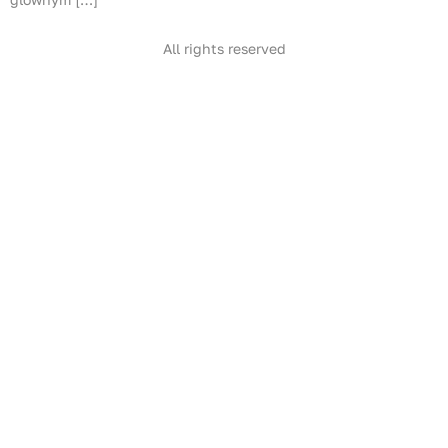
All rights reserved