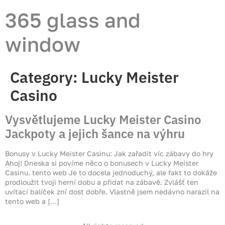
365 glass and
window
Category:
Lucky Meister
Casino
Vysvětlujeme Lucky Meister Casino
Jackpoty a jejich šance na výhru
Bonusy v Lucky Meister Casinu: Jak zařadit víc zábavy do hry
Ahoj! Dneska si povíme něco o bonusech v Lucky Meister
Casinu. tento web Je to docela jednoduchý, ale fakt to dokáže
prodloužit tvoji herní dobu a přidat na zábavě. Zvlášť ten
uvítací balíček zní dost dobře. Vlastně jsem nedávno narazil na
tento web a […]