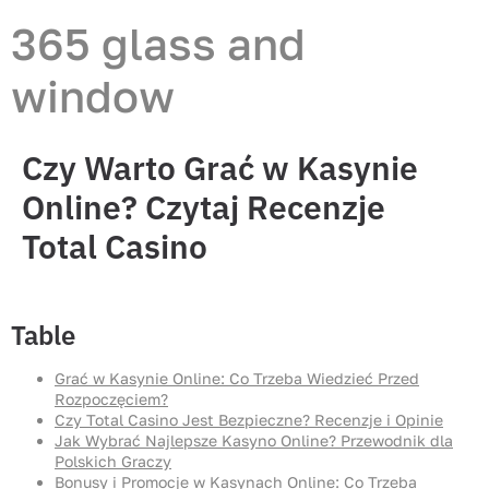
365 glass and
window
Czy Warto Grać w Kasynie
Online? Czytaj Recenzje
Total Casino
Table
Grać w Kasynie Online: Co Trzeba Wiedzieć Przed
Rozpoczęciem?
Czy Total Casino Jest Bezpieczne? Recenzje i Opinie
Jak Wybrać Najlepsze Kasyno Online? Przewodnik dla
Polskich Graczy
Bonusy i Promocje w Kasynach Online: Co Trzeba