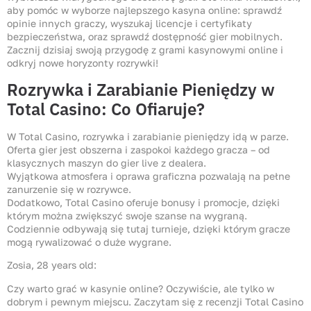
aby pomóc w wyborze najlepszego kasyna online: sprawdź
opinie innych graczy, wyszukaj licencje i certyfikaty
bezpieczeństwa, oraz sprawdź dostępność gier mobilnych.
Zacznij dzisiaj swoją przygodę z grami kasynowymi online i
odkryj nowe horyzonty rozrywki!
Rozrywka i Zarabianie Pieniędzy w
Total Casino: Co Ofiaruje?
W Total Casino, rozrywka i zarabianie pieniędzy idą w parze.
Oferta gier jest obszerna i zaspokoi każdego gracza – od
klasycznych maszyn do gier live z dealera.
Wyjątkowa atmosfera i oprawa graficzna pozwalają na pełne
zanurzenie się w rozrywce.
Dodatkowo, Total Casino oferuje bonusy i promocje, dzięki
którym można zwiększyć swoje szanse na wygraną.
Codziennie odbywają się tutaj turnieje, dzięki którym gracze
mogą rywalizować o duże wygrane.
Zosia, 28 years old:
Czy warto grać w kasynie online? Oczywiście, ale tylko w
dobrym i pewnym miejscu. Zaczytam się z recenzji Total Casino