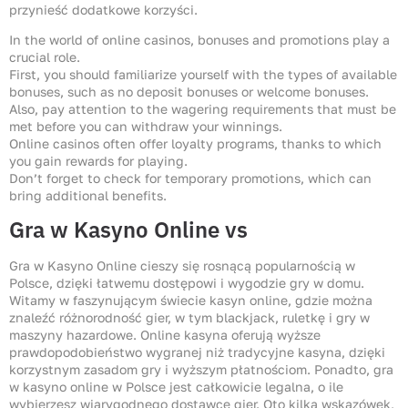
przynieść dodatkowe korzyści.
In the world of online casinos, bonuses and promotions play a
crucial role.
First, you should familiarize yourself with the types of available
bonuses, such as no deposit bonuses or welcome bonuses.
Also, pay attention to the wagering requirements that must be
met before you can withdraw your winnings.
Online casinos often offer loyalty programs, thanks to which
you gain rewards for playing.
Don’t forget to check for temporary promotions, which can
bring additional benefits.
Gra w Kasyno Online vs
Gra w Kasyno Online cieszy się rosnącą popularnością w
Polsce, dzięki łatwemu dostępowi i wygodzie gry w domu.
Witamy w faszynującym świecie kasyn online, gdzie można
znaleźć różnorodność gier, w tym blackjack, ruletkę i gry w
maszyny hazardowe. Online kasyna oferują wyższe
prawdopodobieństwo wygranej niż tradycyjne kasyna, dzięki
korzystnym zasadom gry i wyższym płatnościom. Ponadto, gra
w kasyno online w Polsce jest całkowicie legalna, o ile
wybierzesz wiarygodnego dostawcę gier. Oto kilka wskazówek,