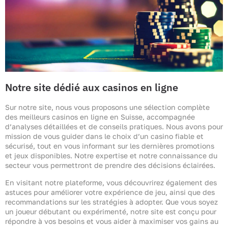
Notre site dédié aux casinos en ligne
Sur notre site, nous vous proposons une sélection complète
des meilleurs casinos en ligne en Suisse, accompagnée
d’analyses détaillées et de conseils pratiques. Nous avons pour
mission de vous guider dans le choix d’un casino fiable et
sécurisé, tout en vous informant sur les dernières promotions
et jeux disponibles. Notre expertise et notre connaissance du
secteur vous permettront de prendre des décisions éclairées.
En visitant notre plateforme, vous découvrirez également des
astuces pour améliorer votre expérience de jeu, ainsi que des
recommandations sur les stratégies à adopter. Que vous soyez
un joueur débutant ou expérimenté, notre site est conçu pour
répondre à vos besoins et vous aider à maximiser vos gains au