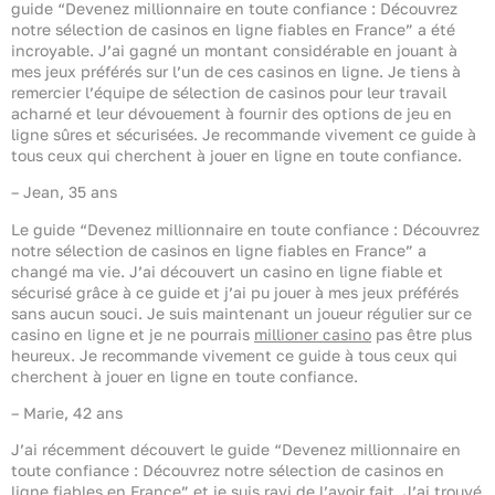
guide “Devenez millionnaire en toute confiance : Découvrez
notre sélection de casinos en ligne fiables en France” a été
incroyable. J’ai gagné un montant considérable en jouant à
mes jeux préférés sur l’un de ces casinos en ligne. Je tiens à
remercier l’équipe de sélection de casinos pour leur travail
acharné et leur dévouement à fournir des options de jeu en
ligne sûres et sécurisées. Je recommande vivement ce guide à
tous ceux qui cherchent à jouer en ligne en toute confiance.
– Jean, 35 ans
Le guide “Devenez millionnaire en toute confiance : Découvrez
notre sélection de casinos en ligne fiables en France” a
changé ma vie. J’ai découvert un casino en ligne fiable et
sécurisé grâce à ce guide et j’ai pu jouer à mes jeux préférés
sans aucun souci. Je suis maintenant un joueur régulier sur ce
casino en ligne et je ne pourrais
millioner casino
pas être plus
heureux. Je recommande vivement ce guide à tous ceux qui
cherchent à jouer en ligne en toute confiance.
– Marie, 42 ans
J’ai récemment découvert le guide “Devenez millionnaire en
toute confiance : Découvrez notre sélection de casinos en
ligne fiables en France” et je suis ravi de l’avoir fait. J’ai trouvé