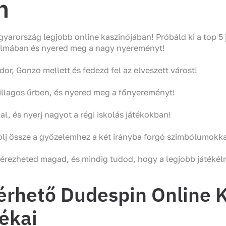
n
arország legjobb online kaszinójában! Próbáld ki a top 5 
dalmában és nyered meg a nagy nyereményt!
or, Gonzo mellett és fedezd fel az elveszett várost!
 csillagos űrben, és nyered meg a főnyereményt!
al, és nyerj nagyot a régi iskolás játékokban!
solj össze a győzelemhez a két irányba forgó szimbólumokka
rezheted magad, és mindig tudod, hogy a legjobb játékélm
érhető Dudespin Online 
ékai