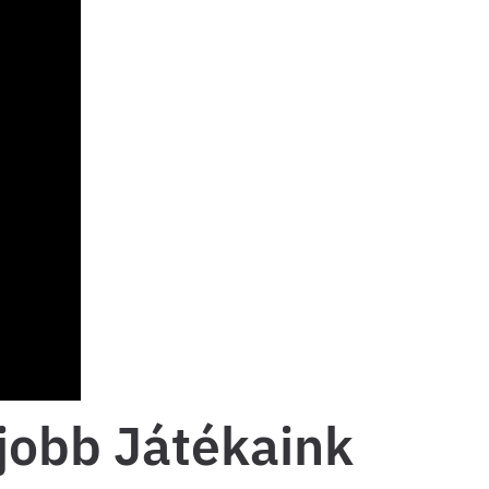
jobb Játékaink