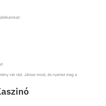
játékainkat:
l!
ény vár rád. Játssz most, és nyered meg a
Kaszinó