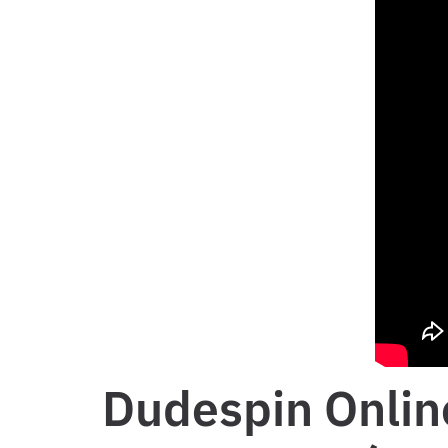
Dudespin Onlin