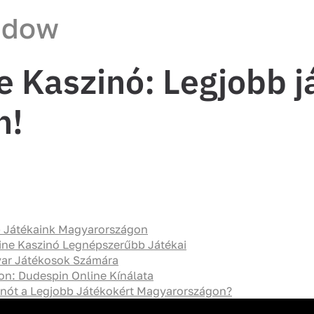
ndow
e Kaszinó: Legjobb j
n!
b Játékaink Magyarországon
ine Kaszinó Legnépszerűbb Játékai
yar Játékosok Számára
n: Dudespin Online Kínálata
zinót a Legjobb Játékokért Magyarországon?