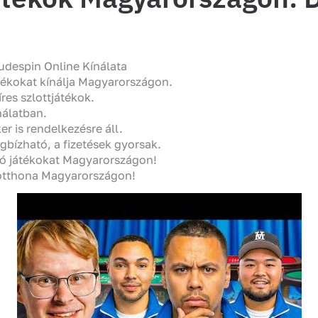
despin Online Kínálata
tékokat kínálja Magyarországon.
íres szlottjátékok.
nálatban.
r is rendelkezésre áll.
bízható, a fizetések gyorsak.
inó játékokat Magyarországon!
 otthona Magyarországon!