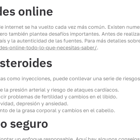
es online
és de internet se ha vuelto cada vez más común. Existen nu
pero también plantea desafíos importantes. Antes de realiz
ís y la autenticidad de las fuentes. Para más detalles sobre
es-online-todo-lo-que-necesitas-saber/
.
esteroides
tas como inyecciones, puede conllevar una serie de riesgos
la presión arterial y riesgo de ataques cardíacos.
r problemas de fertilidad y cambios en el libido.
vidad, depresión y ansiedad.
nto de la grasa corporal y cambios en el cabello.
so seguro
adoptar un enfoque responsable. Aquí hay algunos consejos