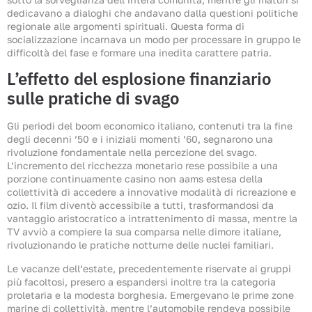
dedicavano a dialoghi che andavano dalla questioni politiche
regionale alle argomenti spirituali. Questa forma di
socializzazione incarnava un modo per processare in gruppo le
difficoltà del fase e formare una inedita carattere patria.
L’effetto del esplosione finanziario
sulle pratiche di svago
Gli periodi del boom economico italiano, contenuti tra la fine
degli decenni ’50 e i iniziali momenti ’60, segnarono una
rivoluzione fondamentale nella percezione del svago.
L’incremento del ricchezza monetario rese possibile a una
porzione continuamente casino non aams estesa della
collettività di accedere a innovative modalità di ricreazione e
ozio. Il film diventò accessibile a tutti, trasformandosi da
vantaggio aristocratico a intrattenimento di massa, mentre la
TV avviò a compiere la sua comparsa nelle dimore italiane,
rivoluzionando le pratiche notturne delle nuclei familiari.
Le vacanze dell’estate, precedentemente riservate ai gruppi
più facoltosi, presero a espandersi inoltre tra la categoria
proletaria e la modesta borghesia. Emergevano le prime zone
marine di collettività, mentre l’automobile rendeva possibile