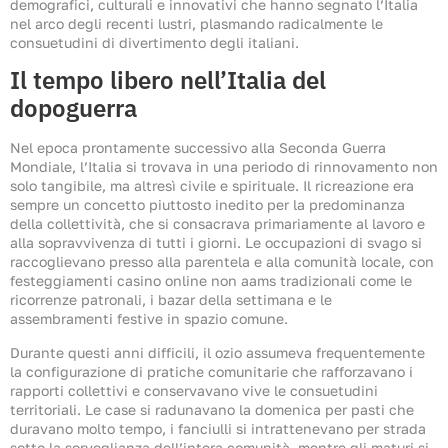
demografici, culturali e innovativi che hanno segnato l’Italia
nel arco degli recenti lustri, plasmando radicalmente le
consuetudini di divertimento degli italiani.
Il tempo libero nell’Italia del
dopoguerra
Nel epoca prontamente successivo alla Seconda Guerra
Mondiale, l’Italia si trovava in una periodo di rinnovamento non
solo tangibile, ma altresì civile e spirituale. Il ricreazione era
sempre un concetto piuttosto inedito per la predominanza
della collettività, che si consacrava primariamente al lavoro e
alla sopravvivenza di tutti i giorni. Le occupazioni di svago si
raccoglievano presso alla parentela e alla comunità locale, con
festeggiamenti casino online non aams tradizionali come le
ricorrenze patronali, i bazar della settimana e le
assembramenti festive in spazio comune.
Durante questi anni difficili, il ozio assumeva frequentemente
la configurazione di pratiche comunitarie che rafforzavano i
rapporti collettivi e conservavano vive le consuetudini
territoriali. Le case si radunavano la domenica per pasti che
duravano molto tempo, i fanciulli si intrattenevano per strada
sotto la sorveglianza dell’intera comunità, mentre gli maturi si