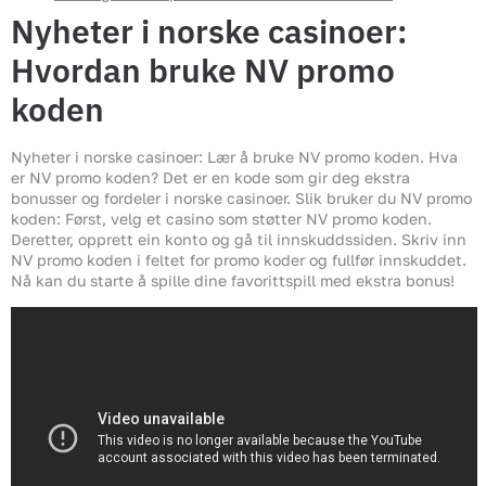
Nyheter i norske casinoer:
Hvordan bruke NV promo
koden
Nyheter i norske casinoer: Lær å bruke NV promo koden. Hva
er NV promo koden? Det er en kode som gir deg ekstra
bonusser og fordeler i norske casinoer. Slik bruker du NV promo
koden: Først, velg et casino som støtter NV promo koden.
Deretter, opprett ein konto og gå til innskuddssiden. Skriv inn
NV promo koden i feltet for promo koder og fullfør innskuddet.
Nå kan du starte å spille dine favorittspill med ekstra bonus!