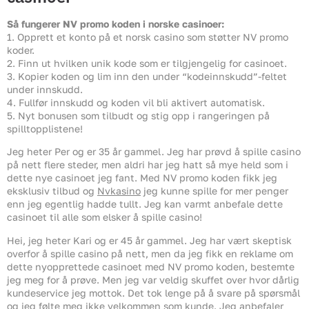
Så fungerer NV promo koden i norske casinoer:
1. Opprett et konto på et norsk casino som støtter NV promo
koder.
2. Finn ut hvilken unik kode som er tilgjengelig for casinoet.
3. Kopier koden og lim inn den under “kodeinnskudd”-feltet
under innskudd.
4. Fullfør innskudd og koden vil bli aktivert automatisk.
5. Nyt bonusen som tilbudt og stig opp i rangeringen på
spilltopplistene!
Jeg heter Per og er 35 år gammel. Jeg har prøvd å spille casino
på nett flere steder, men aldri har jeg hatt så mye held som i
dette nye casinoet jeg fant. Med NV promo koden fikk jeg
eksklusiv tilbud og
Nvkasino
jeg kunne spille for mer penger
enn jeg egentlig hadde tullt. Jeg kan varmt anbefale dette
casinoet til alle som elsker å spille casino!
Hei, jeg heter Kari og er 45 år gammel. Jeg har vært skeptisk
overfor å spille casino på nett, men da jeg fikk en reklame om
dette nyopprettede casinoet med NV promo koden, bestemte
jeg meg for å prøve. Men jeg var veldig skuffet over hvor dårlig
kundeservice jeg mottok. Det tok lenge på å svare på spørsmål
og jeg følte meg ikke velkommen som kunde. Jeg anbefaler