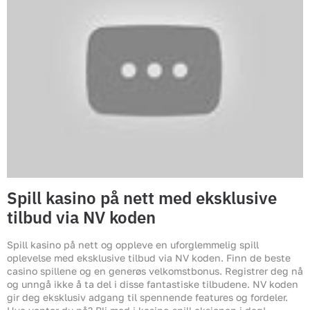
Spill kasino på nett med eksklusive
tilbud via NV koden
Spill kasino på nett og oppleve en uforglemmelig spill
oplevelse med eksklusive tilbud via NV koden. Finn de beste
casino spillene og en generøs velkomstbonus. Registrer deg nå
og unngå ikke å ta del i disse fantastiske tilbudene. NV koden
gir deg eksklusiv adgang til spennende features og fordeler.