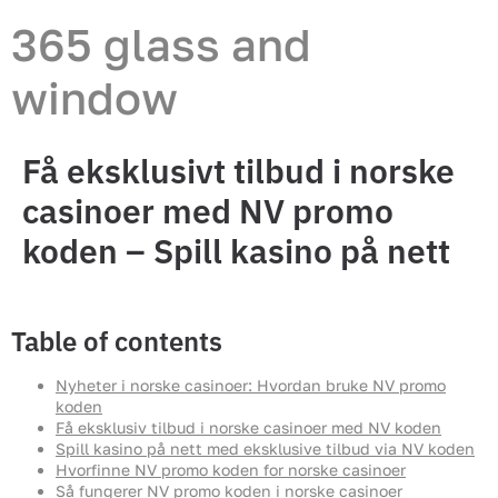
365 glass and
window
Få eksklusivt tilbud i norske
casinoer med NV promo
koden – Spill kasino på nett
Table of contents
Nyheter i norske casinoer: Hvordan bruke NV promo
koden
Få eksklusiv tilbud i norske casinoer med NV koden
Spill kasino på nett med eksklusive tilbud via NV koden
Hvorfinne NV promo koden for norske casinoer
Så fungerer NV promo koden i norske casinoer