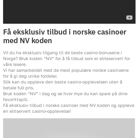
Få eksklusiv tilbud i norske casinoer
med NV koden
Vil du ha eksklusiv tilgang til de beste casino-bonusene i
Norge? Bruk koden “NV” for å få tilbud som er eliteservert for
våre lesere.
Vi har samarbeidet med de mest populære norske casinoene
for å gi deg unike fordeler.
Slik kan du oppleve den beste casino-opplevelsen uten å
betale full pris.
Bruk koden “NV” i dag og se hvor mye du kan spare på dine
favorittspill.
Få eksklusiv tilbud i norske casinoer med NV koden og oppleve
en elitservert casino-opplevelse!