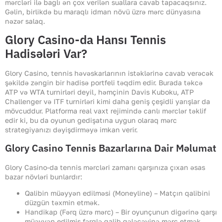
mərcləri ilə bağlı ən çox verilən suallara cavab tapacaqsınız.
Gəlin, birlikdə bu maraqlı idman növü üzrə mərc dünyasına
nəzər salaq.
Glory Casino-da Hansı Tennis
Hadisələri Var?
Glory Casino, tennis həvəskarlarının istəklərinə cavab verəcək
şəkildə zəngin bir hadisə portfeli təqdim edir. Burada təkcə
ATP və WTA turnirləri deyil, həmçinin Davis Kuboku, ATP
Challenger və ITF turnirləri kimi daha geniş çeşidli yarışlar da
mövcuddur. Platforma real vaxt rejimində canlı mərclər təklif
edir ki, bu da oyunun gedişatına uyğun olaraq mərc
strategiyanızı dəyişdirməyə imkan verir.
Glory Casino Tennis Bazarlarına Dair Məlumat
Glory Casino-da tennis mərcləri zamanı qarşınıza çıxan əsas
bazar növləri bunlardır:
Qalibin müəyyən edilməsi (Moneyline) – Matçın qalibini
düzgün təxmin etmək.
Handikap (Fərq üzrə mərc) – Bir oyunçunun digərinə qarşı
müəyyən edilmiş fərqlə qalib gələcəyinə mərc etmək.