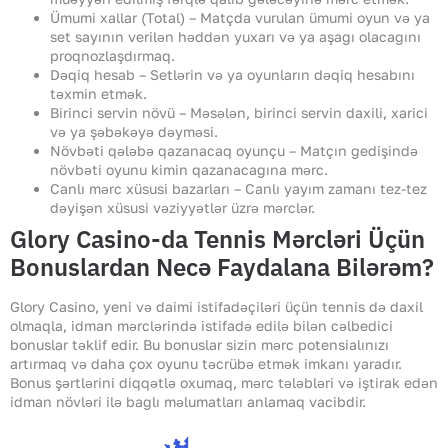
Ümumi xallar (Total) – Matçda vurulan ümumi oyun və ya
set sayının verilən həddən yuxarı və ya aşağı olacağını
proqnozlaşdırmaq.
Dəqiq hesab – Setlərin və ya oyunların dəqiq hesabını
təxmin etmək.
Birinci servin növü – Məsələn, birinci servin daxili, xarici
və ya şəbəkəyə dəyməsi.
Növbəti qələbə qazanacaq oyunçu – Matçın gedişində
növbəti oyunu kimin qazanacağına mərc.
Canlı mərc xüsusi bazarları – Canlı yayım zamanı tez-tez
dəyişən xüsusi vəziyyətlər üzrə mərclər.
Glory Casino-da Tennis Mərcləri Üçün
Bonuslardan Necə Faydalana Bilərəm?
Glory Casino, yeni və daimi istifadəçiləri üçün tennis də daxil
olmaqla, idman mərclərində istifadə edilə bilən cəlbedici
bonuslar təklif edir. Bu bonuslar sizin mərc potensialınızı
artırmaq və daha çox oyunu təcrübə etmək imkanı yaradır.
Bonus şərtlərini diqqətlə oxumaq, mərc tələbləri və iştirak edən
idman növləri ilə bağlı məlumatları anlamaq vacibdir.