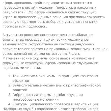
сформировалось крайне приоритетным аспектом с
переводом к онлайн моделям. Генераторы рандомных
результатов (ГСЧ) сформировались в каркас текущих
игровых процессов. Данные решения призваны сохранять
реальную переменность выборок и устранять попытки
прогноза или подтасовок.
Актуальные решения основываются на комбинацию
формульных процедур и физических механизмов
изменчивости. Устройственные системы рандомных
результатов опираются на природных механизмах, типа как
естественный поток или естественный шум.
Математические формулы основывают комплексные
формульные структуры, сформированные случайными
первичными числами.
Технические механизмы на принципе квантовых
эффектов
Вычислительные механизмы с криптографической
защитой
Гибридные платформы, комбинирующие
многообразные источники
Контуры циклического проверки и верификации
Надзорные службы определили четкие требования для