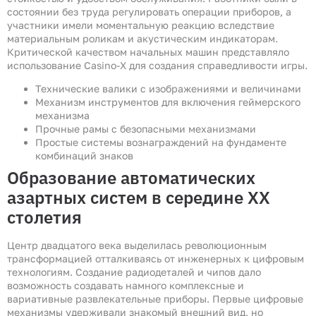
состоянии без труда регулировать операции приборов, а
участники имели моментальную реакцию вследствие
материальным роликам и акустическим индикаторам.
Критической качеством начальных машин представляло
использование Casino-X для создания справедливости игры.
Технические валики с изображениями и величинами
Механизм инструментов для включения геймерского
механизма
Прочные рамы с безопасными механизмами
Простые системы вознаграждений на фундаменте
комбинаций знаков
Образование автоматических
азартных систем в середине XX
столетия
Центр двадцатого века выделилась революционным
трансформацией отталкиваясь от инженерных к цифровым
технологиям. Создание радиодеталей и чипов дало
возможность создавать намного комплексные и
вариативные развлекательные приборы. Первые цифровые
механизмы удерживали знакомый внешний вид, но