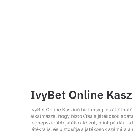
IvyBet Online Kas
IvyBet Online Kaszinó biztonsági és átláthat
alkalmazza, hogy biztosítsa a játékosok adata
legnépszerűbb játékok közül, mint például a k
játékra is, és biztosítja a játékosok számár