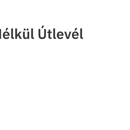
élkül Útlevél