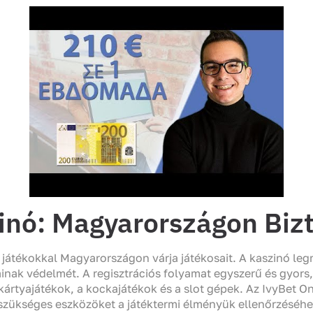
zinó: Magyarországon Biz
ó játékokkal Magyarországon várja játékosait. A kaszinó l
inak védelmét. A regisztrációs folyamat egyszerű és gyors,
ártyajátékok, a kockajátékok és a slot gépek. Az IvyBet Onl
a a szükséges eszközöket a játéktermi élményük ellenőrzésé