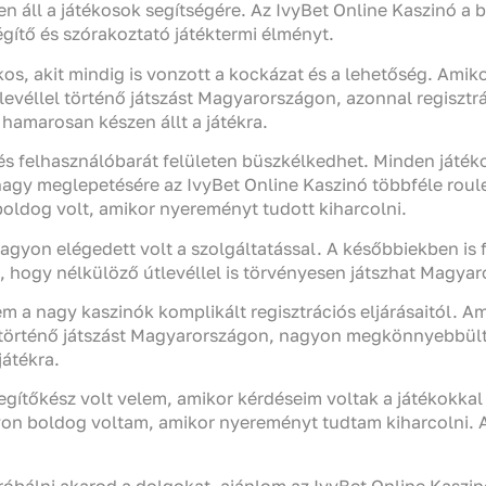
zen áll a játékosok segítségére. Az IvyBet Online Kaszinó 
égítő és szórakoztató játéktermi élményt.
ékos, akit mindig is vonzott a kockázat és a lehetőség. Ami
evéllel történő játszást Magyarországon, azonnal regisztrál
 hamarosan készen állt a játékra.
s felhasználóbarát felületen büszkélkedhet. Minden játéko
nagy meglepetésére az IvyBet Online Kaszinó többféle roulet
oldog volt, amikor nyereményt tudott kiharcolni.
 nagyon elégedett volt a szolgáltatással. A későbbiekben is f
, hogy nélkülöző útlevéllel is törvényesen játszhat Magya
tem a nagy kaszinók komplikált regisztrációs eljárásaitól.
l történő játszást Magyarországon, nagyon megkönnyebbültem
játékra.
egítőkész volt velem, amikor kérdéseim voltak a játékokka
on boldog voltam, amikor nyereményt tudtam kiharcolni. A k
próbálni akarod a dolgokat, ajánlom az IvyBet Online Kaszin