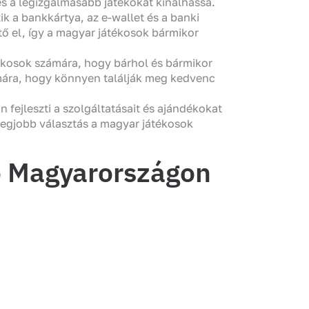
 és a legizgalmasabb játékokat kínálhassa.
k a bankkártya, az e-wallet és a banki
tő el, így a magyar játékosok bármikor
tékosok számára, hogy bárhol és bármikor
ámára, hogy könnyen találják meg kedvenc
fejleszti a szolgáltatásait és ajándékokat
legjobb választás a magyar játékosok
nó Magyarországon