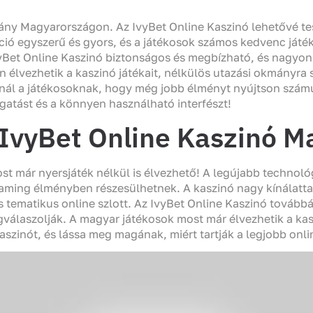
ány Magyarországon. Az IvyBet Online Kaszinó lehetővé te
ció egyszerű és gyors, és a játékosok számos kedvenc játéko
vyBet Online Kaszinó biztonságos és megbízható, és nagyon
n élvezhetik a kaszinó játékait, nélkülös utazási okmányra
kínál a játékosoknak, hogy még jobb élményt nyújtson szám
gatást és a könnyen használható interfészt!
 IvyBet Online Kaszinó 
 már nyersjáték nélkül is élvezhető! A legújabb technológ
gaming élményben részesülhetnek. A kaszinó nagy kínálatta
s tematikus online szlott. Az IvyBet Online Kaszinó tovább
válaszolják. A magyar játékosok most már élvezhetik a ka
Kaszinót, és lássa meg magának, miért tartják a legjobb on