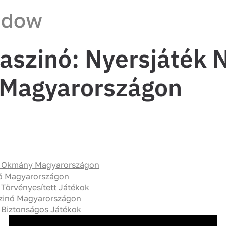
ndow
aszinó: Nyersjáték N
s Magyarországon
si Okmány Magyarországon
inó Magyarországon
Törvényesített Játékok
aszinó Magyarországon
 Biztonságos Játékok