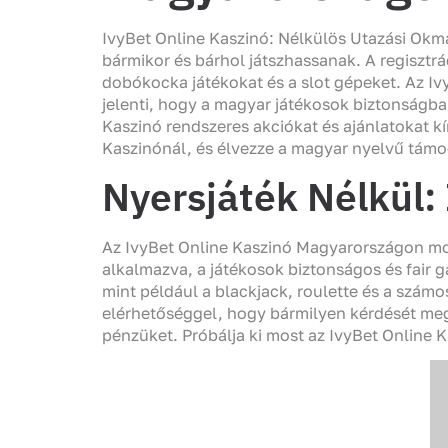
IvyBet Online Kaszinó: Nélkülös Utazási Okm
bármikor és bárhol játszhassanak. A regisztrá
dobókocka játékokat és a slot gépeket. Az I
jelenti, hogy a magyar játékosok biztonságba
Kaszinó rendszeres akciókat és ajánlatokat 
Kaszinónál, és élvezze a magyar nyelvű támo
Nyersjáték Nélkül:
Az IvyBet Online Kaszinó Magyarországon most
alkalmazva, a játékosok biztonságos és fair 
mint például a blackjack, roulette és a számo
elérhetőséggel, hogy bármilyen kérdését meg
pénzüket. Próbálja ki most az IvyBet Online 