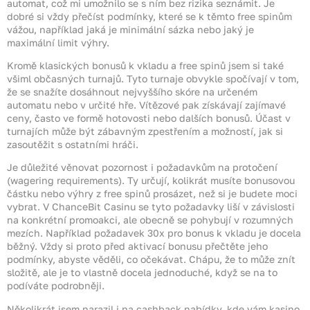
automat, což mi umožnilo se s ním bez rizika seznámit. Je
dobré si vždy přečíst podmínky, které se k těmto free spinům
vážou, například jaká je minimální sázka nebo jaký je
maximální limit výhry.
Kromě klasických bonusů k vkladu a free spinů jsem si také
všiml občasných turnajů. Tyto turnaje obvykle spočívají v tom,
že se snažíte dosáhnout nejvyššího skóre na určeném
automatu nebo v určité hře. Vítězové pak získávají zajímavé
ceny, často ve formě hotovosti nebo dalších bonusů. Účast v
turnajích může být zábavným zpestřením a možností, jak si
zasoutěžit s ostatními hráči.
Je důležité věnovat pozornost i požadavkům na protočení
(wagering requirements). Ty určují, kolikrát musíte bonusovou
částku nebo výhry z free spinů prosázet, než si je budete moci
vybrat. V ChanceBit Casinu se tyto požadavky liší v závislosti
na konkrétní promoakci, ale obecně se pohybují v rozumných
mezích. Například požadavek 30x pro bonus k vkladu je docela
běžný. Vždy si proto před aktivací bonusu přečtěte jeho
podmínky, abyste věděli, co očekávat. Chápu, že to může znít
složitě, ale je to vlastně docela jednoduché, když se na to
podíváte podrobněji.
Několikrát jsem narazil i na cashback nabídky, kde vám kasino