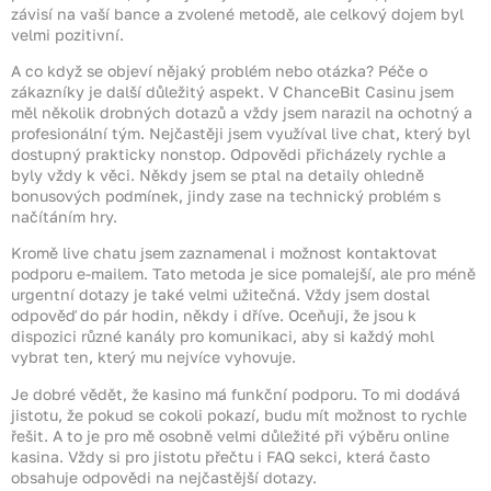
závisí na vaší bance a zvolené metodě, ale celkový dojem byl
velmi pozitivní.
A co když se objeví nějaký problém nebo otázka? Péče o
zákazníky je další důležitý aspekt. V ChanceBit Casinu jsem
měl několik drobných dotazů a vždy jsem narazil na ochotný a
profesionální tým. Nejčastěji jsem využíval live chat, který byl
dostupný prakticky nonstop. Odpovědi přicházely rychle a
byly vždy k věci. Někdy jsem se ptal na detaily ohledně
bonusových podmínek, jindy zase na technický problém s
načítáním hry.
Kromě live chatu jsem zaznamenal i možnost kontaktovat
podporu e-mailem. Tato metoda je sice pomalejší, ale pro méně
urgentní dotazy je také velmi užitečná. Vždy jsem dostal
odpověď do pár hodin, někdy i dříve. Oceňuji, že jsou k
dispozici různé kanály pro komunikaci, aby si každý mohl
vybrat ten, který mu nejvíce vyhovuje.
Je dobré vědět, že kasino má funkční podporu. To mi dodává
jistotu, že pokud se cokoli pokazí, budu mít možnost to rychle
řešit. A to je pro mě osobně velmi důležité při výběru online
kasina. Vždy si pro jistotu přečtu i FAQ sekci, která často
obsahuje odpovědi na nejčastější dotazy.