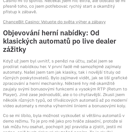
Casino mi to splnilo. Nečekal jsem nic extra, ale dostalo se mi
přesně toho, co jsem potřeboval: rychlý start a okamžitý
přístup k zábavě.
ChanceBit Casino: Vstupte do světa výher a zábavy
Objevování herní nabídky: Od
klasických automatů po live dealer
zážitky
Když už jsem byl uvnitř, s penězi na účtu, začal jsem se
prodírat nabídkou her. V první řadě mě samozřejmě zajímaly
automaty. Našel jsem tam jak klasiky, tak i novější tituly od
různých poskytovatelů. Bylo zajímavé vidět, jak se liší grafické
zpracování a herní mechaniky. Některé hry mě okamžitě
zaujaly svými bonusovými funkcemi a vysokým RTP (Return to
Player). Jiné zase jednodušší, ale o to chytlavější. Zkusil jsem
několik různých typů, od tříválcových automatů až po moderní
video automaty s mnoha výherními liniemi a bonusovými koly.
Co se mi líbilo, byla možnost vyzkoušet si většinu automatů v
demo režimu. To je pro mě jako pro hráče zásadní, protože si
tak můžu hru osahat, pochopit její pravidla a zjistit, jestli mi