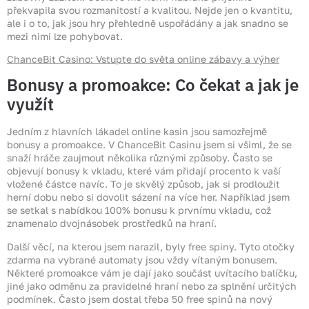
překvapila svou rozmanitostí a kvalitou. Nejde jen o kvantitu,
ale i o to, jak jsou hry přehledně uspořádány a jak snadno se
mezi nimi lze pohybovat.
ChanceBit Casino: Vstupte do světa online zábavy a výher
Bonusy a promoakce: Co čekat a jak je
využít
Jedním z hlavních lákadel online kasin jsou samozřejmě
bonusy a promoakce. V ChanceBit Casinu jsem si všiml, že se
snaží hráče zaujmout několika různými způsoby. Často se
objevují bonusy k vkladu, které vám přidají procento k vaší
vložené částce navíc. To je skvělý způsob, jak si prodloužit
herní dobu nebo si dovolit sázení na více her. Například jsem
se setkal s nabídkou 100% bonusu k prvnímu vkladu, což
znamenalo dvojnásobek prostředků na hraní.
Další věcí, na kterou jsem narazil, byly free spiny. Tyto otočky
zdarma na vybrané automaty jsou vždy vítaným bonusem.
Některé promoakce vám je dají jako součást uvítacího balíčku,
jiné jako odměnu za pravidelné hraní nebo za splnění určitých
podmínek. Často jsem dostal třeba 50 free spinů na nový