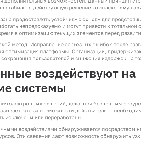
я дополнительных возможностей. Данный принцип стро
но стабильно действующую решение комплексному вари
зана предоставлять устойчивую основу для предстоящи
ботать непредсказуемо и могут привести к тотальной
ремя в оптимизацию текущих элементов перед развит
кой метод. Исправление серьезных ошибок после раз
ая оптимизация платформы. Организации, придержива
и сохранения пользователей и снижения издержек на т
нные воздействуют на
ие системы
ния электронных решений, делаются бесценным ресур
азывает, что за возможности действительно необходим
ть исключены или переработаны.
ичными воздействиями обнаруживается посредством 
урсов. Эти сведения дают возможность обнаружить узк