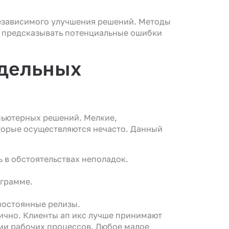
независимого улучшения решений. Методы
и предсказывать потенциальные ошибки
тдельных
пьютерных решений. Мелкие,
торые осуществляются нечасто. Данный
 в обстоятельствах неполадок.
ограмме.
постоянные релизы.
ично. Клиенты ап икс лучше принимают
ии рабочих процессов. Любое малое