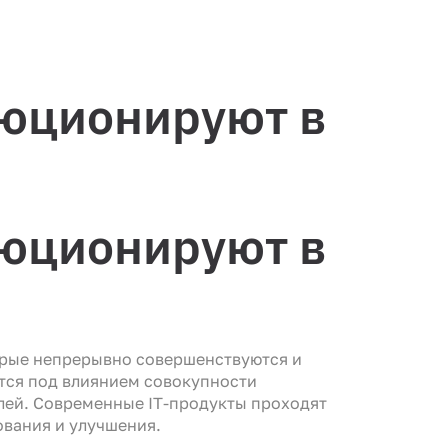
юционируют в
юционируют в
орые непрерывно совершенствуются и
тся под влиянием совокупности
лей. Современные IT-продукты проходят
ования и улучшения.