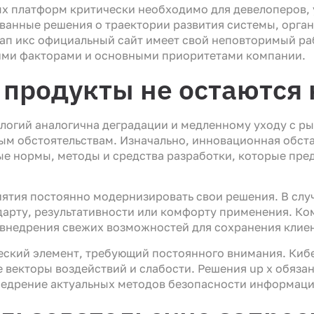
 платформ критически необходимо для девелоперов, 
ванные решения о траектории развития системы, орган
ап икс официальный сайт имеет свой неповторимый раб
ми факторами и основными приоритетами компании.
 продукты не остаютс
логий аналогична деградации и медленному уходу с ры
м обстоятельствам. Изначально, инновационная обста
е нормы, методы и средства разработки, которые пре
ятия постоянно модернизировать свои решения. В случ
арту, результативности или комфорту применения. Ко
внедрения свежих возможностей для сохранения клиен
еский элемент, требующий постоянного внимания. Ки
 векторы воздействий и слабости. Решения up x обяза
недрение актуальных методов безопасности информаци