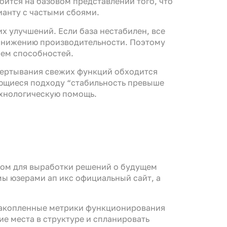
ится на базовом представлении того, что
анту с частыми сбоями.
х улучшений. Если база нестабилен, все
 снижению производительности. Поэтому
ием способностей.
вертывания свежих функций обходится
ющиеся подходу “стабильность превыше
ехнологическую помощь.
сом для выработки решений о будущем
ы юзерами ап икс официальный сайт, а
накопленные метрики функционирования
ие места в структуре и спланировать