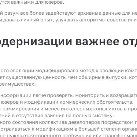
утся важными для юзеров.
 разум все более задействуют архивные данные для 
и давать личный опыт, улучшать алгоритмы советов ил
одернизации важнее о
ного эволюции модифицировала метод к эволюции ком
ят существенную ценность, чем обширные выпуски, ко
реимуществах:
нсформации легче проверять, мониторить и возвращать
ь юзеров и модификации коммерческих обстоятельств.
ограммирования и менее инженерных конфликтов в пр
ний в отсутствие влияния на полную систему.
ого состояния коллектива девелоперов посредством 
страиваться к модификациям в большей степени орган
не нуждаются коренного реобучения или трансформац