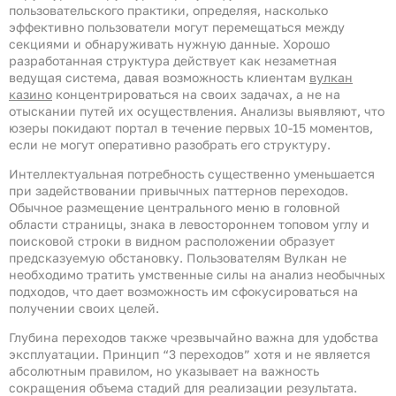
пользовательского практики, определяя, насколько
эффективно пользователи могут перемещаться между
секциями и обнаруживать нужную данные. Хорошо
разработанная структура действует как незаметная
ведущая система, давая возможность клиентам
вулкан
казино
концентрироваться на своих задачах, а не на
отыскании путей их осуществления. Анализы выявляют, что
юзеры покидают портал в течение первых 10-15 моментов,
если не могут оперативно разобрать его структуру.
Интеллектуальная потребность существенно уменьшается
при задействовании привычных паттернов переходов.
Обычное размещение центрального меню в головной
области страницы, знака в левостороннем топовом углу и
поисковой строки в видном расположении образует
предсказуемую обстановку. Пользователям Вулкан не
необходимо тратить умственные силы на анализ необычных
подходов, что дает возможность им сфокусироваться на
получении своих целей.
Глубина переходов также чрезвычайно важна для удобства
эксплуатации. Принцип “3 переходов” хотя и не является
абсолютным правилом, но указывает на важность
сокращения объема стадий для реализации результата.