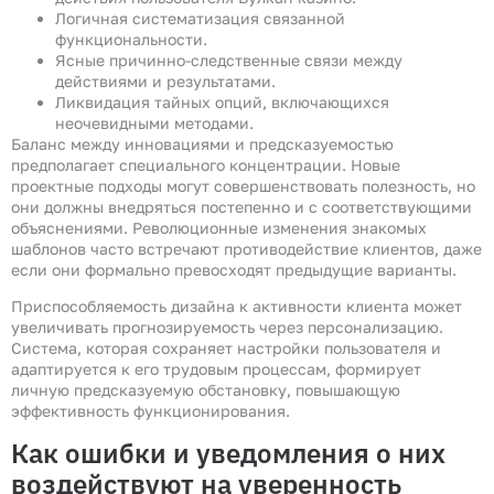
Логичная систематизация связанной
функциональности.
Ясные причинно-следственные связи между
действиями и результатами.
Ликвидация тайных опций, включающихся
неочевидными методами.
Баланс между инновациями и предсказуемостью
предполагает специального концентрации. Новые
проектные подходы могут совершенствовать полезность, но
они должны внедряться постепенно и с соответствующими
объяснениями. Революционные изменения знакомых
шаблонов часто встречают противодействие клиентов, даже
если они формально превосходят предыдущие варианты.
Приспособляемость дизайна к активности клиента может
увеличивать прогнозируемость через персонализацию.
Система, которая сохраняет настройки пользователя и
адаптируется к его трудовым процессам, формирует
личную предсказуемую обстановку, повышающую
эффективность функционирования.
Как ошибки и уведомления о них
воздействуют на уверенность