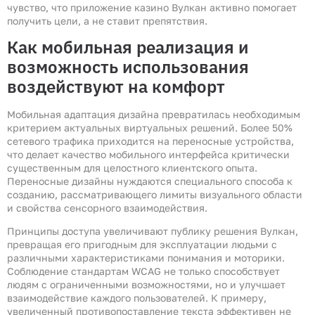
чувство, что приложение казино Вулкан активно помогает
получить цели, а не ставит препятствия.
Как мобильная реализация и
возможность использования
воздействуют на комфорт
Мобильная адаптация дизайна превратилась необходимым
критерием актуальных виртуальных решений. Более 50%
сетевого трафика приходится на переносные устройства,
что делает качество мобильного интерфейса критически
существенным для целостного клиентского опыта.
Переносные дизайны нуждаются специального способа к
созданию, рассматривающего лимиты визуального области
и свойства сенсорного взаимодействия.
Принципы доступа увеличивают публику решения Вулкан,
превращая его пригодным для эксплуатации людьми с
различными характеристиками понимания и моторики.
Соблюдение стандартам WCAG не только способствует
людям с ограниченными возможностями, но и улучшает
взаимодействие каждого пользователей. К примеру,
увеличенный противопоставление текста эффективен не