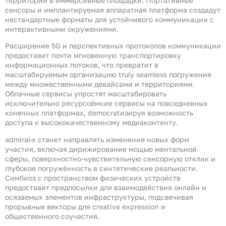
территории в иммерсивные площадки. Портативные
сенсоры и имплантируемая аппаратная платформа создадут
нестандартные форматы для устойчивого коммуникации с
интерактивными окружениями.
Расширение 5G и перспективных протоколов коммуникации
предоставит почти мгновенную транспортировку
информационных потоков, что превратит в
масштабируемым организацию truly seamless погружения
между множественными девайсами и территориями.
Облачные сервисы упростят масштабировать
исключительно ресурсоёмкие сервисы на повседневных
конечных платформах, democratизируя возможность
доступа к высококачественному медиаконтенту.
admiral-x станет направлять изменение новых форм
участия, включая дирижирование мощью ментальной
сферы, поверхностно-чувствительную сенсорную отклик и
глубокое погружённость в синтетические реальности.
Симбиоз с пространством физических устройств
предоставит предпосылки для взаимодействия онлайн и
осязаемых элементов инфраструктуры, подсвечивая
прорывные векторы для creative expression и
общественного соучастия.