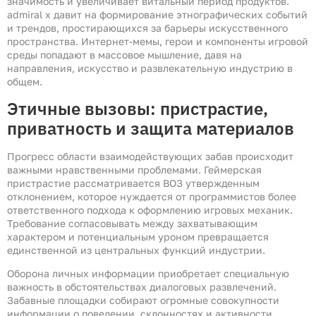
значимость и увеличивает витальный период продуктов.
admiral x давит на формирование этнографических событий
и трендов, простирающихся за барьеры искусственного
пространства. Интернет-мемы, герои и компоненты игровой
среды попадают в массовое мышление, давя на
направления, искусство и развлекательную индустрию в
общем.
Этичные вызовы: пристрастие,
приватность и защита материалов
Прогресс области взаимодействующих забав происходит
важными нравственными проблемами. Геймерская
пристрастие рассматривается ВОЗ утвержденным
отклонением, которое нуждается от программистов более
ответственного подхода к оформлению игровых механик.
Требование согласовывать между захватывающим
характером и потенциальным уроном превращается
единственной из центральных функций индустрии.
Оборона личных информации приобретает специальную
важность в обстоятельствах диалоговых развлечений.
Забавные площадки собирают огромные совокупности
информации о поведении, склонностях и активности