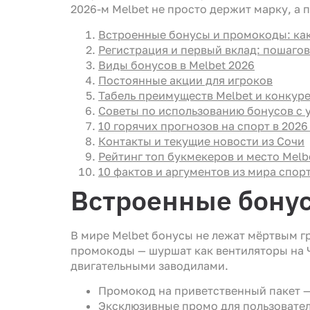
2026-м Melbet не просто держит марку, а
Встроенные бонусы и промокоды: как
Регистрация и первый вклад: пошаго
Виды бонусов в Melbet 2026
Постоянные акции для игроков
Табель преимуществ Melbet и конкур
Советы по использованию бонусов с 
10 горячих прогнозов на спорт в 2026
Контакты и текущие новости из Сочи
Рейтинг топ букмекеров и место Melb
10 фактов и аргументов из мира спор
Встроенные бонус
В мире Melbet бонусы не лежат мёртвым г
промокоды — шуршат как вентиляторы на Ч
двигательными заводилами.
Промокод на приветственный пакет — 
Эксклюзивные промо для пользователе