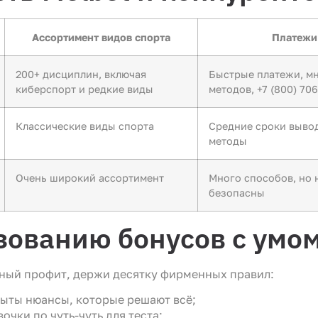
Ассортимент видов спорта
Платежи
200+ дисциплин, включая
Быстрые платежи, м
киберспорт и редкие виды
методов, +7 (800) 706
Классические виды спорта
Средние сроки выво
методы
Очень широкий ассортимент
Много способов, но 
безопасны
зованию бонусов с умо
льный профит, держи десятку фирменных правил:
рыты нюансы, которые решают всё;
очки по чуть-чуть для теста;