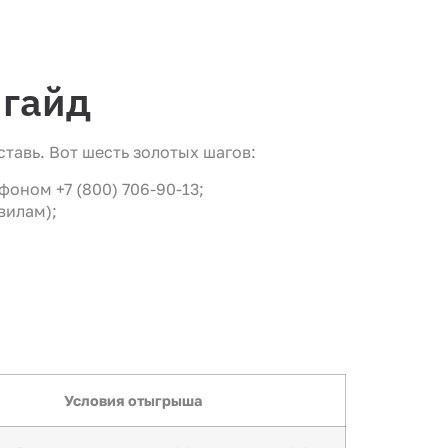
 гайд
ставь. Вот шесть золотых шагов:
фоном +7 (800) 706-90-13;
вилам);
Условия отыгрыша