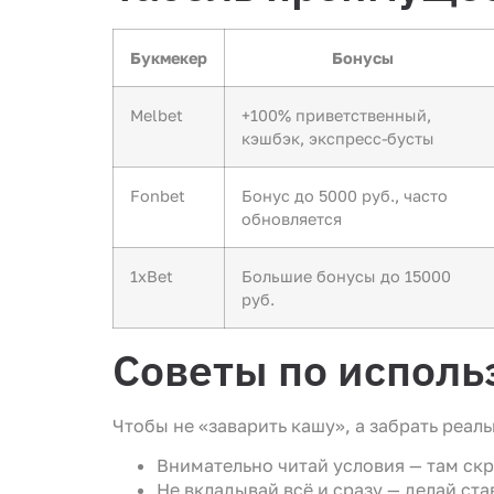
Букмекер
Бонусы
Melbet
+100% приветственный,
кэшбэк, экспресс-бусты
Fonbet
Бонус до 5000 руб., часто
обновляется
1xBet
Большие бонусы до 15000
руб.
Советы по исполь
Чтобы не «заварить кашу», а забрать реа
Внимательно читай условия — там ск
Не вкладывай всё и сразу — делай став