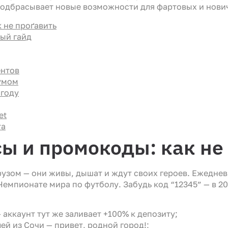
 подбрасывает новые возможности для фартовых и нови
 не проґавить
вый гайд
ентов
умом
 году
et
та
ы и промокоды: как не
рузом — они живы, дышат и ждут своих героев. Ежедне
емпионате мира по футболу. Забудь код “12345” — в 2
аккаунт тут же заливает +100% к депозиту;
й из Сочи — привет, родной город!;