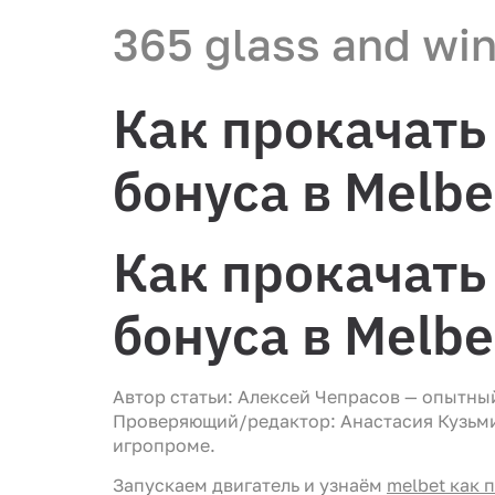
365 glass and wi
Как прокачать
бонуса в Melbe
Как прокачать
бонуса в Melbe
Автор статьи:
Алексей Чепрасов
— опытный
Проверяющий/редактор:
Анастасия Кузьм
игропроме.
Запускаем двигатель и узнаём
melbet как 