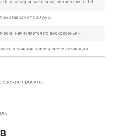
 x5 на экспрессах с коэффициентом от 1.4
при ставках от 500 руб.
ически начисляется по воскресеньям
вать в течение недели после активации
р свежие проекты:
ра;
ов