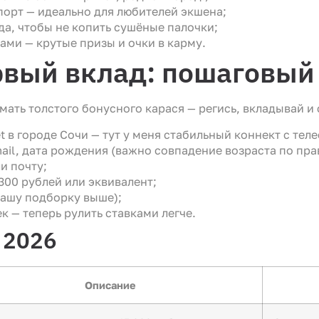
порт — идеально для любителей экшена;
а, чтобы не копить сушёные палочки;
ами — крутые призы и очки в карму.
рвый вклад: пошаговый
мать толстого бонусного карася — регись, вкладывай и 
в городе Сочи — тут у меня стабильный коннект с теле
il, дата рождения (важно совпадение возраста по пра
и почту;
00 рублей или эквивалент;
ашу подборку выше);
к — теперь рулить ставками легче.
 2026
Описание