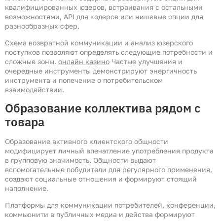
квалифицированных юзеров, встраивания с остальными
возможностями, API для кодеров или нишевые опции для
разнообразных сфер.
Схема возвратной коммуникации и анализ юзерского
поступков позволяют определять следующие потребности и
сложные зоны.
онлайн казино
Частые улучшения и
очередные инструменты демонстрируют энергичность
инструмента и попечение о потребительском
взаимодействии.
Образование коллектива рядом с
товара
Образование активного клиентского общности
модифицирует личный впечатление употребления продукта
в групповую значимость. Общности выдают
вспомогательные побудители для регулярного применения,
создают социальные отношения и формируют стоящий
наполнение.
Платформы для коммуникации потребителей, конференции,
коммьюнити в публичных медиа и действа формируют