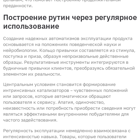
преданности.
Построение рутин через регулярное
использование
Создание надежных автоматизмов эксплуатации продукта
основывается на положениях поведенческой науки и
нейробиологии. Кольцо привычки составляется из стимула,
поступка и приза, образуя непроизвольные действенные
образцы. Результативные инструменты интегрируются в
будничные привычки клиентов, преобразуясь обязательной
элементом их реальности.
Центральным условием становится формирование
интринсивных катализаторов – чувственных положений
или запросов, которые автоматически обращают
пользователя к сервису. Апатия, одиночество,
неизвестность или потребность приобрести сведения могут
являться эффективными внутренними побудителями для
частого задействования.
Регулярность эксплуатации немедленно взаимосвязана с
интенсивностью навыка. Товары, которые пользователи