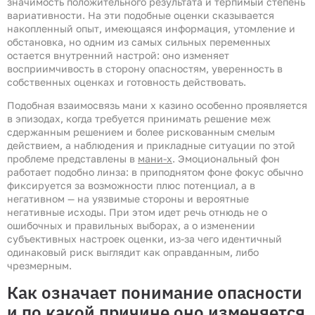
значимость положительного результата и терпимый степень
вариативности. На эти подобные оценки сказывается
накопленный опыт, имеющаяся информация, утомление и
обстановка, но одним из самых сильных переменных
остается внутренний настрой: оно изменяет
восприимчивость в сторону опасностям, уверенность в
собственных оценках и готовность действовать.
Подобная взаимосвязь мани х казино особенно проявляется
в эпизодах, когда требуется принимать решение меж
сдержанным решением и более рискованным смелым
действием, а наблюдения и прикладные ситуации по этой
проблеме представлены в
мани-х
. Эмоциональный фон
работает подобно линза: в приподнятом фоне фокус обычно
фиксируется за возможности плюс потенциал, а в
негативном — на уязвимые стороны и вероятные
негативные исходы. При этом идет речь отнюдь не о
ошибочных и правильных выборах, а о изменении
субъективных настроек оценки, из-за чего идентичный
одинаковый риск выглядит как оправданным, либо
чрезмерным.
Как означает понимание опасности
и по какой причине оно изменяется