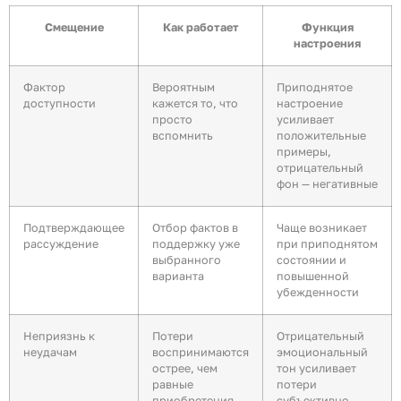
Смещение
Как работает
Функция
настроения
Фактор
Вероятным
Приподнятое
доступности
кажется то, что
настроение
просто
усиливает
вспомнить
положительные
примеры,
отрицательный
фон — негативные
Подтверждающее
Отбор фактов в
Чаще возникает
рассуждение
поддержку уже
при приподнятом
выбранного
состоянии и
варианта
повышенной
убежденности
Неприязнь к
Потери
Отрицательный
неудачам
воспринимаются
эмоциональный
острее, чем
тон усиливает
равные
потери
приобретения
субъективно