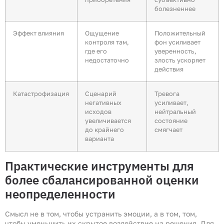
болезненнее
Эффект влияния
Ощущение
Положительный
контроля там,
фон усиливает
где его
уверенность,
недостаточно
злость ускоряет
действия
Катастрофизация
Сценарий
Тревога
негативных
усиливает,
исходов
нейтральный
увеличивается
состояние
до крайнего
смягчает
варианта
Практические инструменты для
более сбалансированной оценки
неопределенности
Смысл не в том, чтобы устранить эмоции, а в том, том,
чтобы уменьшить их скрытое воздействие на решения. Для