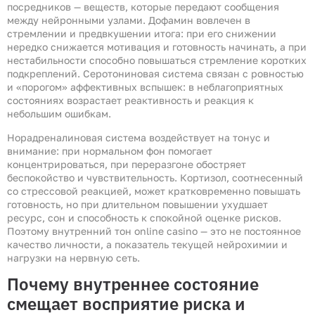
посредников — веществ, которые передают сообщения
между нейронными узлами. Дофамин вовлечен в
стремлении и предвкушении итога: при его снижении
нередко снижается мотивация и готовность начинать, а при
нестабильности способно повышаться стремление коротких
подкреплений. Серотониновая система связан с ровностью
и «порогом» аффективных вспышек: в неблагоприятных
состояниях возрастает реактивность и реакция к
небольшим ошибкам.
Норадреналиновая система воздействует на тонус и
внимание: при нормальном фон помогает
концентрироваться, при переразгоне обостряет
беспокойство и чувствительность. Кортизол, соотнесенный
со стрессовой реакцией, может кратковременно повышать
готовность, но при длительном повышении ухудшает
ресурс, сон и способность к спокойной оценке рисков.
Поэтому внутренний тон online casino — это не постоянное
качество личности, а показатель текущей нейрохимии и
нагрузки на нервную сеть.
Почему внутреннее состояние
смещает восприятие риска и