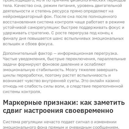
тела. Качество сна, режим питания, уровень двигательной
деятельности и степень ресурса прямо определяют на
нейромедиаторный фон. После сна после полноценного
восстановления система контроля чаще работает в режиме
устойчивой саморегуляции: быстрее поддерживать фокус и
удерживать стратегию. С росте перегруза под конец к
финалу дня повышается шанс вспыльчивых эмоциональных
вспышек и сбоев фокуса.
Дополнительный фактор — информационная перегрузка.
Частые уведомления, быстрые переключения, параллельные
задачи формируют фоновое давление и ослабляют
эмоциональную стабильность. Мозгу тяжелее завершать
циклы переработки, поэтому растет вспыльчивость и
возникает чувство внутренней суеты. Это онлайн казино
отнюдь не слабость силы воли, а следствие переполненной
системы контроля.
Маркерные признаки: как заметить
сдвиг настроения своевременно
Система регуляции нечасто подает сигнал о изменении
эмоционального фона прямым и очевидным сообщением.