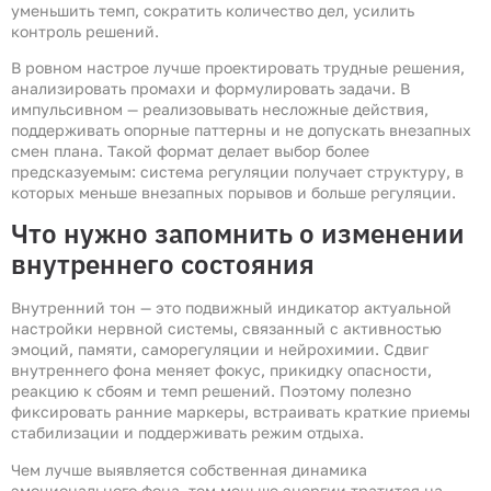
уменьшить темп, сократить количество дел, усилить
контроль решений.
В ровном настрое лучше проектировать трудные решения,
анализировать промахи и формулировать задачи. В
импульсивном — реализовывать несложные действия,
поддерживать опорные паттерны и не допускать внезапных
смен плана. Такой формат делает выбор более
предсказуемым: система регуляции получает структуру, в
которых меньше внезапных порывов и больше регуляции.
Что нужно запомнить о изменении
внутреннего состояния
Внутренний тон — это подвижный индикатор актуальной
настройки нервной системы, связанный с активностью
эмоций, памяти, саморегуляции и нейрохимии. Сдвиг
внутреннего фона меняет фокус, прикидку опасности,
реакцию к сбоям и темп решений. Поэтому полезно
фиксировать ранние маркеры, встраивать краткие приемы
стабилизации и поддерживать режим отдыха.
Чем лучше выявляется собственная динамика
эмоционального фона, тем меньше энергии тратится на