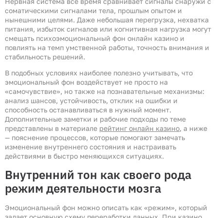
Нервная система все время сравнивает сигналы снаружи с
соматическими сигналами тела, прошлым опытом и
нынешними целями. Даже небольшая перегрузка, нехватка
питания, избыток сигналов или когнитивная нагрузка могут
смещать психоэмоциональный фон онлайн казино и
повлиять на темп умственной работы, точность внимания и
стабильность решений.
В подобных условиях наиболее полезно учитывать, что
эмоциональный фон воздействует не просто на
«самочувствие», но также на познавательные механизмы:
анализ шансов, устойчивость, отклик на ошибки и
способность останавливаться в нужный момент.
Дополнительные заметки и рабочие подходы по теме
представлены в материале
рейтинг онлайн казино
, а ниже
— пояснение процессов, которые помогают замечать
изменение внутреннего состояния и настраивать
действиями в быстро меняющихся ситуациях.
Внутренний тон как своего рода
режим деятельности мозга
Эмоциональный фон можно описать как «режим», который
задает основную схему переработки данных. При казино