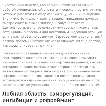
Чувственные перепады во большой степени связаны с
работой эмоциональной системы — совокупности структур,
которые участвуют в оформлении ощущений и намерений.
Значимую функцию играет амигдала: миндалина помогает
быстро считать смысл эпизода и запускает ответ
бдительности, в случае если стимул воспринимается как
потенциально опасным или негативным. Подобная реакция
online casino обычно возникает быстрее, чем рациональный
разбор, поэтому настроение часто сдвинуться еще до того,
как сформулирована причина.
Гиппокамп и связанные с ним контуры запоминания
подмешивают контекст: эти механизмы «подсказывают»,
насколько похожа ли нынешняя картина на ранние, как это
кончалось и какие выводы стоит встроить. Если память
вытаскивает ситуации с плохим финалом, внимание легче
переключается в режим защиты и осторожности. Когда
активируются удачные решения, эмоциональный настрой
может оказаться увереннее, а оценка — более подвижным.
Лобная область: саморегуляция,
ингибиция и рефрейминг