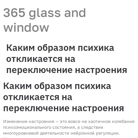
365 glass and
window
Каким образом психика
откликается на
переключение настроения
Каким образом психика
откликается на
переключение настроения
Изменение настроения — это вовсе не хаотичное колебание
психоэмоционального состояния, а следствие
многоуровневой деятельности нейронной регуляции.