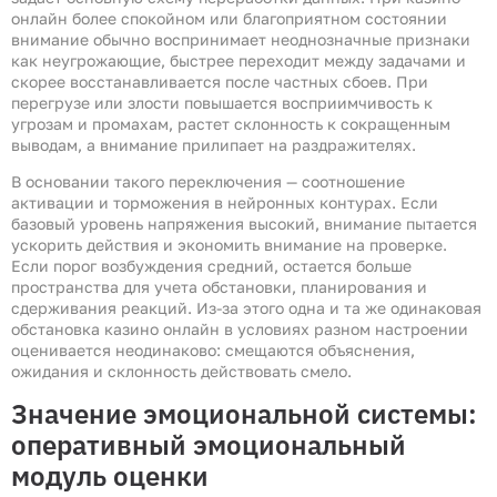
онлайн более спокойном или благоприятном состоянии
внимание обычно воспринимает неоднозначные признаки
как неугрожающие, быстрее переходит между задачами и
скорее восстанавливается после частных сбоев. При
перегрузе или злости повышается восприимчивость к
угрозам и промахам, растет склонность к сокращенным
выводам, а внимание прилипает на раздражителях.
В основании такого переключения — соотношение
активации и торможения в нейронных контурах. Если
базовый уровень напряжения высокий, внимание пытается
ускорить действия и экономить внимание на проверке.
Если порог возбуждения средний, остается больше
пространства для учета обстановки, планирования и
сдерживания реакций. Из-за этого одна и та же одинаковая
обстановка казино онлайн в условиях разном настроении
оценивается неодинаково: смещаются объяснения,
ожидания и склонность действовать смело.
Значение эмоциональной системы:
оперативный эмоциональный
модуль оценки