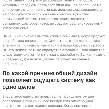
портативных программ до корпоративных платформ.
Успешные продукты связывает одна важная особенность:
они понимаются клиентами как цельное формирование, а
не совокупность изолированных частей. Единство
виртуальной системы создается через множество
связанных факторов, которые создают сбалансированный
юзерский опыт.
Нынешние клиенты инстинктивно понимают, когда продукт
разработана качественно. Они отмечают согласованность
элементов, принципы навигации и предсказуемость работы
UI. Эта целостность не образуется случайно – она является
следствием системного метода к разработке Вулкан казино
и созданию, где всякий деталь работает на главной
назначению.
По какой причине общий дизайн
позволяет ощущать систему как
одно целое
Визуальное единство представляет фундаментом для
образования гармоничного восприятия электронной
платформы
вулкан казино зеркало
. Когда все части