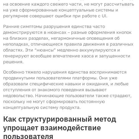
на освоение каждого свежего части, не могут рассчитывать
на уже сформированные концептуальные системы и
регулярнее совершают ошибки при работе с UI.
Ранние симптомы разрушения единства часто
демонстрируются в нюансах – разные оформления кнопок
на близких разделах, негармоничные оповещения об
неполадках, отличающиеся правила движения в различных
областях. Эти “нюансы” медленно аккумулируются и
генерируют всеобщее впечатление хаоса и запущенности
решения.
Особенно тяжело нарушения единства воспринимаются
продвинутыми пользователями платформы. Они уже
образовали специфические навыки и ожидания, и любые
отступления от знакомого поведения вызывают
недовольство. Начинающие пользователи также страдают,
поскольку не могут сформировать постоянную
концептуальную систему продукта.
Как структурированный метод
упрощает взаимодействие
пользователя