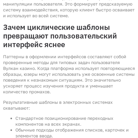
манипуляции пользователя. Это формирует предсказуемую
систему взаимодействия, которую клиент быстро осваивает
и использует во всей системе.
Зачем циклические шаблоны
превращают пользовательский
интерфейс яснее
Паттерны в оформлении интерфейсов составляют собой
проверенные методы для типовых задач пользователя
Вулкан казино. Когда платформа использует повторяющиеся
образцы, юзеры могут использовать уже освоенные системы
поведения к незнакомым ситуациям. Это значительно
ускоряет процесс изучения продукта и уменьшает
количество промахов.
Результативные шаблоны в электронных системах
охватывают:
Стандартное позиционирование переходных
компонентов на всех экранах.
Обычные подходы отображения списков, карточек и
элементов ввода.