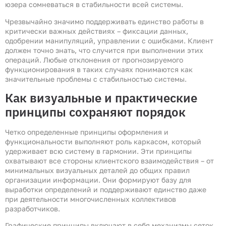
юзера сомневаться в стабильности всей системы.
Чрезвычайно значимо поддерживать единство работы в
критически важных действиях – фиксации данных,
одобрении манипуляций, управлении с ошибками. Клиент
должен точно знать, что случится при выполнении этих
операций. Любые отклонения от прогнозируемого
функционирования в таких случаях понимаются как
значительные проблемы с стабильностью системы.
Как визуальные и практические
принципы сохраняют порядок
Четко определенные принципы оформления и
функциональности выполняют роль каркасом, который
удерживает всю систему в гармонии. Эти принципы
охватывают все стороны клиентского взаимодействия – от
минимальных визуальных деталей до общих правил
организации информации. Они формируют базу для
выработки определений и поддерживают единство даже
при деятельности многочисленных коллективов
разработчиков.
Графические принципы включают в себя механизмы сеток,