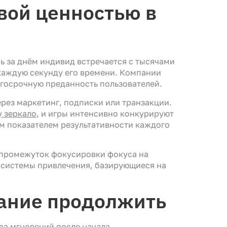
вой ценностью в
ь за днём индивид встречается с тысячами
каждую секунду его времени. Компании
лгосрочную преданность пользователей.
рез маркетинг, подписки или транзакции.
y зеркало
, и игры интенсивно конкурируют
ым показателем результативности каждого
 промежуток фокусировки фокуса на
 системы привлечения, базирующиеся на
лание продолжить
ва мгновений после начала