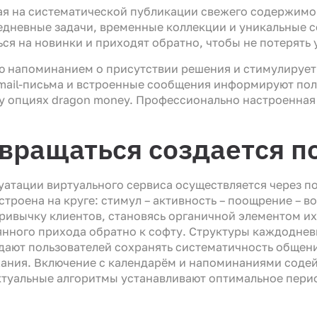
ая на систематической публикации свежего содержимо
едневные задачи, временные коллекции и уникальные
ся на новинки и приходят обратно, чтобы не потерять
 напоминанием о присутствии решения и стимулирует 
ail-письма и встроенные сообщения информируют поль
у опциях dragon money. Профессионально настроенная
вращаться создается п
атации виртуального сервиса осуществляется через п
троена на круге: стимул – активность – поощрение – 
ривычку клиентов, становясь органичной элементом их
нного прихода обратно к софту. Структуры каждоднев
дают пользователей сохранять систематичность общени
ания. Включение с календарём и напоминаниями содей
ктуальные алгоритмы устанавливают оптимальное пери