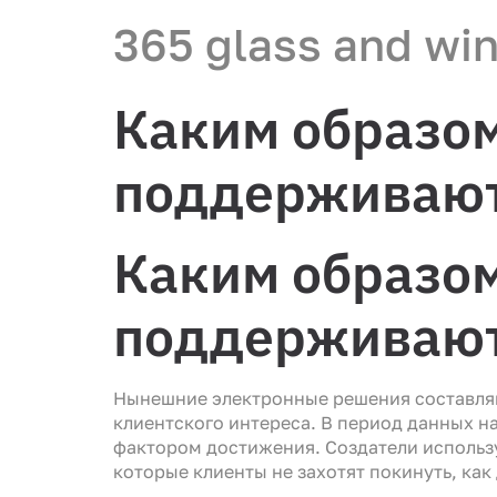
365 glass and wi
Каким образо
поддерживают
Каким образо
поддерживают
Нынешние электронные решения составля
клиентского интереса. В период данных 
фактором достижения. Создатели использу
которые клиенты не захотят покинуть, как