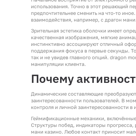
использования. Точно в этот решающий пе
предпочтительнее сменить на что-то иное
взаимодействия, например, с драгон мани
Зрительная эстетика оболочки имеет опр
качественная изображения, мягкие анимац
инстинктивно ассоциируют отличный офор
поддержания фокуса в первые секунды. То
так и не увидев главного опций. dragon m
манипуляции клиента.
Почему активност
Динамические составляющие преобразуют п
заинтересованности пользователей. В мом
контроля и личной заинтересованности в 
Геймификационные механики, включённые 
Структуры побед, индикаторы прогресса, 
мани казино. Любое контакт приносит мал