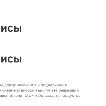
висы
висы
е для привлечения и поддержания
 внимание аудитории выступает решающим
шений, для того чтобы создать продукты,