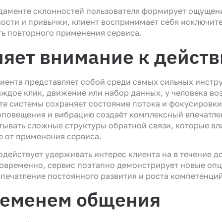
даменте склонностей пользователя формирует ощущен
ности и привычки, клиент воспринимает себя исключит
ь повторного применения сервиса.
няет внимание к дейст
лиента представляет собой среди самых сильных инстр
аждое клик, движение или набор данных, у человека во
те системы сохраняет состояние потока и фокусировки
оповещения и вибрацию создаёт комплексный впечатле
тывать сложные структуры обратной связи, которые вл
 от применения сервиса.
ействует удерживать интерес клиента на в течение дол
овременно, сервис поэтапно демонстрирует новые опц
печатление постоянного развития и роста компетенций
ременем общения