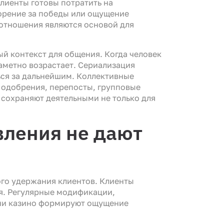
лиенты готовы потратить на
орение за победы или ощущение
 отношения являются основой для
й контекст для общения. Когда человек
аметно возрастает. Сериализация
ся за дальнейшим. Коллективные
 одобрения, перепосты, групповые
сохраняют деятельными не только для
вления не дают
го удержания клиентов. Клиенты
я. Регулярные модификации,
ани казино формируют ощущение