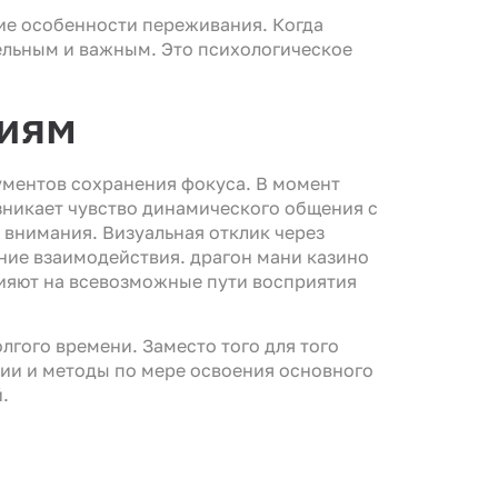
ие особенности переживания. Когда
ельным и важным. Это психологическое
виям
ументов сохранения фокуса. В момент
зникает чувство динамического общения с
 внимания. Визуальная отклик через
ние взаимодействия. драгон мани казино
ияют на всевозможные пути восприятия
гого времени. Заместо того для того
ии и методы по мере освоения основного
.