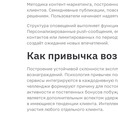
Методика контент-маркетинга, построенн
клиентов. Семидневные публикации, повс
решением. Пользователи начинают надеять
Структура оповещений выполняет функцию
Персонализированные push-сообщения, em
контактов или лимитированных по период
создаёт ожидание новых впечатлений.
Как привычка воз
Построение устойчивой склонности эксплу
вознаграждений. Психология привычек пос
сервисы интегрируются в каждодневную п
челленджи формируют причину для постоя
активности и постепенных бонусов побуж
является дополнительным аспектом удерж
в имеющиеся тенденции клиента. Интелле
участия любого отдельного клиента.