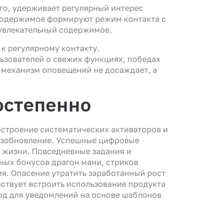
го, удерживает регулярный интерес
 содержимое формируют режим контакта с
 увлекательный содержимое.
к регулярному контакту.
зователей о свежих функциях, победах
 механизм оповещений не досаждает, а
остепенно
остроение систематических активаторов и
возобновление. Успешные цифровые
 жизни. Повседневные задания и
ных бонусов драгон мани, стриков
я. Опасение утратить заработанный рост
ствует встроить использование продукта
од для уведомлений на основе шаблонов