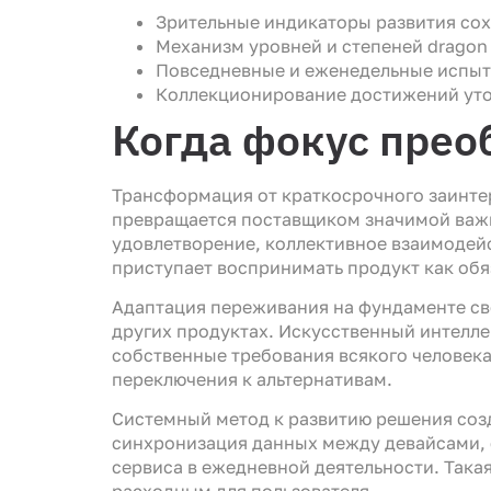
Зрительные индикаторы развития сох
Механизм уровней и степеней dragon
Повседневные и еженедельные испыт
Коллекционирование достижений уто
Когда фокус прео
Трансформация от краткосрочного заинтер
превращается поставщиком значимой важн
удовлетворение, коллективное взаимодейс
приступает воспринимать продукт как обя
Адаптация переживания на фундаменте св
других продуктах. Искусственный интелл
собственные требования всякого человека
переключения к альтернативам.
Системный метод к развитию решения созд
синхронизация данных между девайсами,
сервиса в ежедневной деятельности. Така