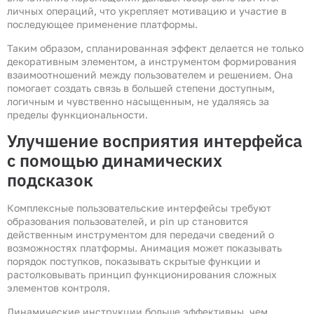
личных операций, что укрепляет мотивацию и участие в
последующее применение платформы.
Таким образом, спланированная эффект делается не только
декоративным элементом, а инструментом формирования
взаимоотношений между пользователем и решением. Она
помогает создать связь в большей степени доступным,
логичным и чувственно насыщенным, не удаляясь за
пределы функциональности.
Улучшение восприятия интерфейса
с помощью динамических
подсказок
Комплексные пользовательские интерфейсы требуют
образования пользователей, и pin up становится
действенным инструментом для передачи сведений о
возможностях платформы. Анимация может показывать
порядок поступков, показывать скрытые функции и
растолковывать принцип функционирования сложных
элементов контроля.
Динамические инструкции больше эффективны, чем