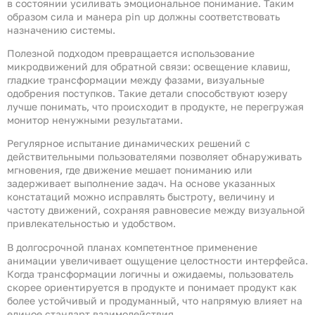
в состоянии усиливать эмоциональное понимание. Таким
образом сила и манера pin up должны соответствовать
назначению системы.
Полезной подходом превращается использование
микродвижений для обратной связи: освещение клавиш,
гладкие трансформации между фазами, визуальные
одобрения поступков. Такие детали способствуют юзеру
лучше понимать, что происходит в продукте, не перегружая
монитор ненужными результатами.
Регулярное испытание динамических решений с
действительными пользователями позволяет обнаруживать
мгновения, где движение мешает пониманию или
задерживает выполнение задач. На основе указанных
констатаций можно исправлять быстроту, величину и
частоту движений, сохраняя равновесие между визуальной
привлекательностью и удобством.
В долгосрочной планах компетентное применение
анимации увеличивает ощущение целостности интерфейса.
Когда трансформации логичны и ожидаемы, пользователь
скорее ориентируется в продукте и понимает продукт как
более устойчивый и продуманный, что напрямую влияет на
единое стандарт взаимодействия.