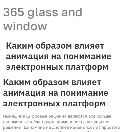
365 glass and
window
Каким образом влияет
анимация на понимание
электронных платформ
Каким образом влияет
анимация на понимание
электронных платформ
Нынешние цифровые решения делаются все больше
динамичными благодаря применению движущихся
решений. Динамика на дисплее изменилось из простого