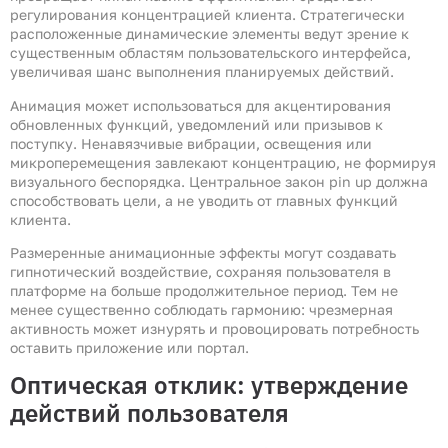
регулирования концентрацией клиента. Стратегически
расположенные динамические элементы ведут зрение к
существенным областям пользовательского интерфейса,
увеличивая шанс выполнения планируемых действий.
Анимация может использоваться для акцентирования
обновленных функций, уведомлений или призывов к
поступку. Ненавязчивые вибрации, освещения или
микроперемещения завлекают концентрацию, не формируя
визуального беспорядка. Центральное закон pin up должна
способствовать цели, а не уводить от главных функций
клиента.
Размеренные анимационные эффекты могут создавать
гипнотический воздействие, сохраняя пользователя в
платформе на больше продолжительное период. Тем не
менее существенно соблюдать гармонию: чрезмерная
активность может изнурять и провоцировать потребность
оставить приложение или портал.
Оптическая отклик: утверждение
действий пользователя