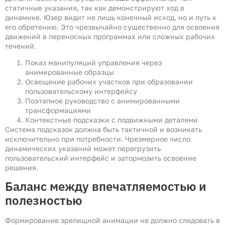
статичные указания, так как демонстрируют ход в
динамике. Юзер видит не лишь конечный исход, но и путь к
его обретению. Это чрезвычайно существенно для освоения
движений в переносных программах или сложных рабочих
течений.
Показ манипуляций управления через
анимированные образцы
Освещение рабочих участков при образовании
пользовательскому интерфейсу
Поэтапное руководство с анимированными
трансформациями
Контекстные подсказки с подвижными деталями
Система подсказок должна быть тактичной и возникать
исключительно при потребности. Чрезмерное число
динамических указаний может перегрузить
пользовательский интерфейс и затормозить освоение
решения.
Баланс между впечатляемостью и
полезностью
Формирование зрелищной анимации не должно следовать в