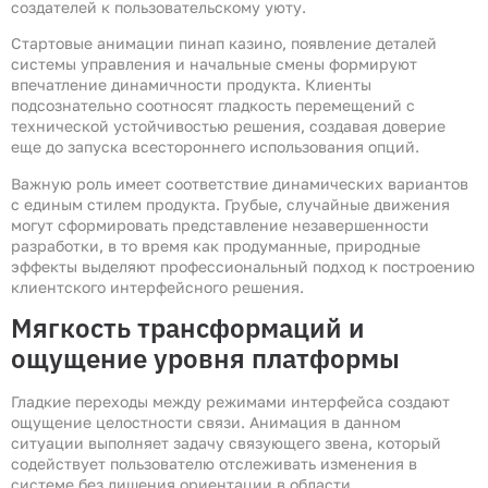
создателей к пользовательскому уюту.
Стартовые анимации пинап казино, появление деталей
системы управления и начальные смены формируют
впечатление динамичности продукта. Клиенты
подсознательно соотносят гладкость перемещений с
технической устойчивостью решения, создавая доверие
еще до запуска всестороннего использования опций.
Важную роль имеет соответствие динамических вариантов
с единым стилем продукта. Грубые, случайные движения
могут сформировать представление незавершенности
разработки, в то время как продуманные, природные
эффекты выделяют профессиональный подход к построению
клиентского интерфейсного решения.
Мягкость трансформаций и
ощущение уровня платформы
Гладкие переходы между режимами интерфейса создают
ощущение целостности связи. Анимация в данном
ситуации выполняет задачу связующего звена, который
содействует пользователю отслеживать изменения в
системе без лишения ориентации в области