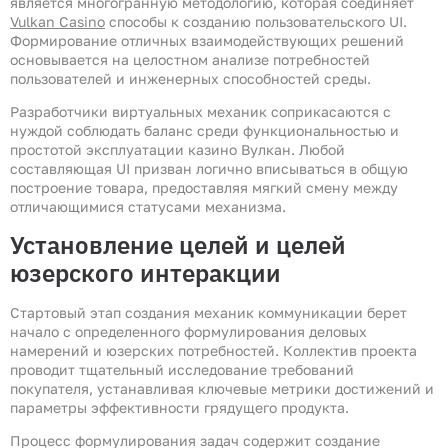
является многогранную методологию, которая соединяет
Vulkan Casino
способы к созданию пользовательского UI.
Формирование отличных взаимодействующих решений
основывается на целостном анализе потребностей
пользователей и инженерных способностей среды.
Разработчики виртуальных механик соприкасаются с
нуждой соблюдать баланс среди функциональностью и
простотой эксплуатации казино Вулкан. Любой
составляющая UI призван логично вписываться в общую
построение товара, предоставляя мягкий смену между
отличающимися статусами механизма.
Установление целей и целей
юзерского интеракции
Стартовый этап создания механик коммуникации берет
начало с определенного формулирования деловых
намерений и юзерских потребностей. Коллектив проекта
проводит тщательный исследование требований
покупателя, устанавливая ключевые метрики достижений и
параметры эффективности грядущего продукта.
Процесс формулирования задач содержит создание