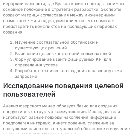
иерархии важности, где Вулкан казино подходы занимают
основное положение в стратегии разработки. Эксперты
создают матрицу согласования между инженерными
возможностями и надеждами клиентов, что помогает
предотвратить конфликтов на последующих периодах
создания.
Изучение состязательной обстановки и
существующих решений
Выявление целевых категорий пользователей
Формулирование квантифицируемых KPI для
определения успеха
Разработка технического задания с развернутыми
запросами
Исследование поведения целевой
пользователей
Анализ юзерского манер образует базис для создания
продуктивных структур коммуникации. Исследователи
используют разные подходы накопления информации,
предполагая интервью, анкетирование, слежение за
поступками клиентов в натуральной обстановке и изучение