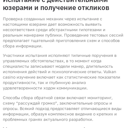
юзерами и получение откликов
Проверка созданных механик через испытание с
настоящими юзерами дает возможность выявить
несоответствия среди абстрактными гипотезами и
реальным манерами публики. Проведение тестовых сессий
предполагает тщательной приготовления схем и способов
сбора информации.
Участники испытания исполняют типичные поручения в
управляемых обстоятельствах, в то момент когда
специалисты записывают модели манер, длительность
исполнения действий и психологические ответы. Vulkan
casino изучение включает как статистические показатели
продуктивности, так и глубинную анализ
удовлетворенности ходом коммуникации.
Способы сбора обратной связи включают мониторинг,
схему “рассуждай громко”, заключительные опросы и
опросы. Всякий подход предоставляет отличающиеся виды
информации, образуя комплексное видение о крепких и
проблемных гранях актуального разработки.