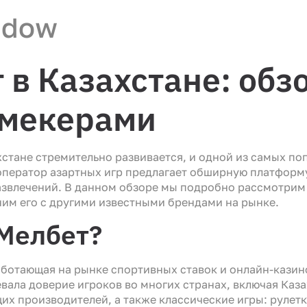
ndow
 в Казахстане: обз
кмекерами
ахстане стремительно развивается, и одной из самых 
 оператор азартных игр предлагает обширную платформ
азвлечений. В данном обзоре мы подробно рассмотрим
ним его с другими известными брендами на рынке.
 Мелбет?
ботающая на рынке спортивных ставок и онлайн-казино
вала доверие игроков во многих странах, включая Каз
их производителей, а также классические игры: рулетк