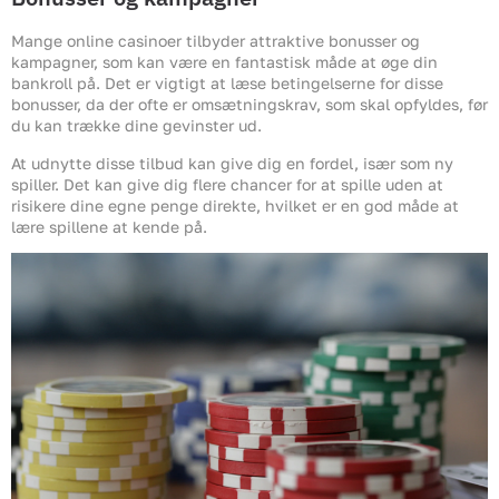
Mange online casinoer tilbyder attraktive bonusser og
kampagner, som kan være en fantastisk måde at øge din
bankroll på. Det er vigtigt at læse betingelserne for disse
bonusser, da der ofte er omsætningskrav, som skal opfyldes, før
du kan trække dine gevinster ud.
At udnytte disse tilbud kan give dig en fordel, især som ny
spiller. Det kan give dig flere chancer for at spille uden at
risikere dine egne penge direkte, hvilket er en god måde at
lære spillene at kende på.