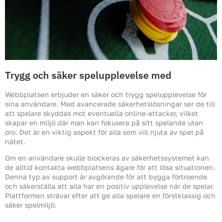
Trygg och säker spelupplevelse med
Webbplatsen erbjuder en säker och trygg spelupplevelse för
sina användare. Med avancerade säkerhetslösningar ser de till
att spelare skyddas mot eventuella online-attacker, vilket
skapar en miljö där man kan fokusera på sitt spelande utan
oro. Det är en viktig aspekt för alla som vill njuta av spel på
nätet.
Om en användare skulle blockeras av säkerhetssystemet kan
de alltid kontakta webbplatsens ägare för att lösa situationen.
Denna typ av support är avgörande för att bygga förtroende
och säkerställa att alla har en positiv upplevelse när de spelar.
Plattformen strävar efter att ge alla spelare en förstklassig och
säker spelmiljö.