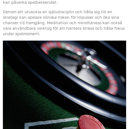
kan påverka spelbeteendet.
Genom att utveckla en självdisciplin och hålla sig till en
strategi kan spelare minska risken för impulser och öka sina
chanser till framgång. Meditation och mindfulness kan också
vara användbara verktyg för att hantera stress och hålla fokus
under spelmoment.