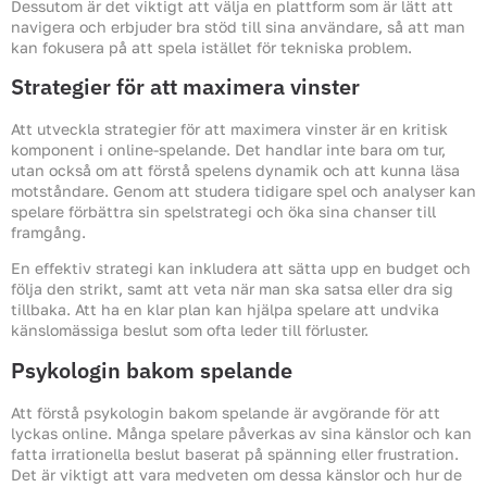
Dessutom är det viktigt att välja en plattform som är lätt att
navigera och erbjuder bra stöd till sina användare, så att man
kan fokusera på att spela istället för tekniska problem.
Strategier för att maximera vinster
Att utveckla strategier för att maximera vinster är en kritisk
komponent i online-spelande. Det handlar inte bara om tur,
utan också om att förstå spelens dynamik och att kunna läsa
motståndare. Genom att studera tidigare spel och analyser kan
spelare förbättra sin spelstrategi och öka sina chanser till
framgång.
En effektiv strategi kan inkludera att sätta upp en budget och
följa den strikt, samt att veta när man ska satsa eller dra sig
tillbaka. Att ha en klar plan kan hjälpa spelare att undvika
känslomässiga beslut som ofta leder till förluster.
Psykologin bakom spelande
Att förstå psykologin bakom spelande är avgörande för att
lyckas online. Många spelare påverkas av sina känslor och kan
fatta irrationella beslut baserat på spänning eller frustration.
Det är viktigt att vara medveten om dessa känslor och hur de