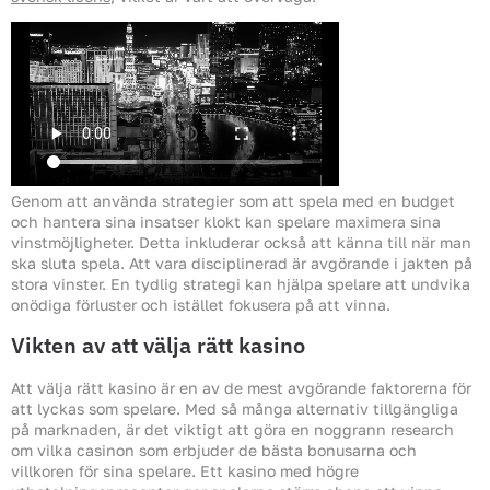
Genom att använda strategier som att spela med en budget
och hantera sina insatser klokt kan spelare maximera sina
vinstmöjligheter. Detta inkluderar också att känna till när man
ska sluta spela. Att vara disciplinerad är avgörande i jakten på
stora vinster. En tydlig strategi kan hjälpa spelare att undvika
onödiga förluster och istället fokusera på att vinna.
Vikten av att välja rätt kasino
Att välja rätt kasino är en av de mest avgörande faktorerna för
att lyckas som spelare. Med så många alternativ tillgängliga
på marknaden, är det viktigt att göra en noggrann research
om vilka casinon som erbjuder de bästa bonusarna och
villkoren för sina spelare. Ett kasino med högre