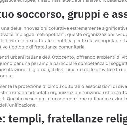
gistica europea, trasformati alle determinate circostanze cl
uo soccorso, gruppi e ass
 una delle innovazioni collettive estremamente significativ
ettiva ai impiegati metropolitani, queste organizzazioni s
di istruzione culturale e politica per le classi popolane. L
tive tipologie di fratellanza comunitaria.
e centri urbani italiane dell’Ottocento, offrendo ambienti di vit
nguono per una più ampia particolare competenza di sogget
nsultazione di giornali, il divertimento delle attivito e la
bonus.
ente la protezione di circoli culturali o associazioni di div
estine creano articolate organizzazioni funzionali che sfrut
eri. Questa mescolanza tra aggregazione ordinaria e azioni
dell’unificazione.
: templi, fratellanze reli