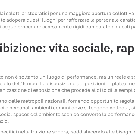
o dai salotti aristocratici per una maggiore apertura collet
te adopera questi luoghi per rafforzare la personale caratte
tri segue procedure scarsamente rigidi comparato a questi patr
sibizione: vita sociale, r
to non è soltanto un luogo di performance, ma un reale e s
cieto dell’tempo. La disposizione dei posizioni in platea, ne
nizzazione di esposizione che procede al di lo di la semplic
 delle metropoli nazionali, fornendo opportunito regolari d
ntici e personali ambienti comuni dove si tengono colloqui, s
o social spaces del ambiente scenico converte la performan
azio.
pecifici nella fruizione sonora, soddisfacendo alle bisog