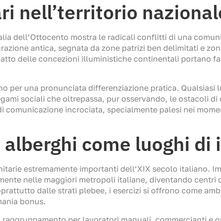
ri nell’territorio naziona
talia dell’Ottocento mostra le radicali conflitti di una comun
razione antica, segnata da zone patrizi ben delimitati e zo
mpatto delle concezioni illuministiche continentali portano f
no per una pronunciata differenziazione pratica. Qualsiasi 
gami sociali che oltrepassa, pur osservando, le ostacoli di 
i comunicazione incrociata, specialmente palesi nei momenti 
 alberghi come luoghi di 
nitarie estremamente importanti dell’XIX secolo italiano. Im
ente nelle maggiori metropoli italiane, diventando centri cr
oprattutto dalle strati plebee, i esercizi si offrono come am
omania bonus.
di raggruppamento per lavoratori manuali, commercianti e op