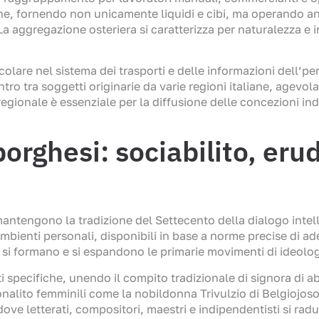
he, fornendo non unicamente liquidi e cibi, ma operando a
 aggregazione osteriera si caratterizza per naturalezza e inf
lare nel sistema dei trasporti e delle informazioni dell’peri
tro tra soggetti originarie da varie regioni italiane, agevo
gionale è essenziale per la diffusione delle concezioni ind
borghesi: sociabilito, eru
mantengono la tradizione del Settecento della dialogo intell
mbienti personali, disponibili in base a norme precise di ades
 si formano e si espandono le primarie movimenti di ideolog
tti specifiche, unendo il compito tradizionale di signora d
lito femminili come la nobildonna Trivulzio di Belgiojoso o
ove letterati, compositori, maestri e indipendentisti si radu