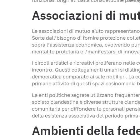
funzionali originati dalla consuetudine paesag
Associazioni di mut
Le associazioni di mutuo aiuto rappresentano
Sorte dall’bisogno di fornire protezione coll
sopra l’assistenza economica, evolvendo punti 
mentalito proletaria e l’manifestarsi di innova
I circoli artistici e ricreativi proliferano nell
incontro. Questi collegamenti umani si disti
democratica comparato ai sale nobiliari. La co
primarie attivito di questi spazi casinomania 
Le enti politiche segrete utilizzano frequentem
societo clandestina e diverse strutture cland
comunitaria per diffondere le personali pensi
della esistenza associativa del periodo prima 
Ambienti della fede