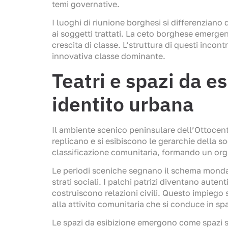
temi governative.
I luoghi di riunione borghesi si differenzian
ai soggetti trattati. La ceto borghese emergen
crescita di classe. L’struttura di questi incon
innovativa classe dominante.
Teatri e spazi da e
identito urbana
Il ambiente scenico peninsulare dell’Ottocen
replicano e si esibiscono le gerarchie della so
classificazione comunitaria, formando un orga
Le periodi sceniche segnano il schema mondano
strati sociali. I palchi patrizi diventano aute
costruiscono relazioni civili. Questo impieg
alla attivito comunitaria che si conduce in sp
Le spazi da esibizione emergono come spazi s