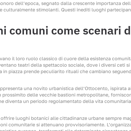
o sonoro dell’epoca, segnato dalla crescente importanza de
culturalmente stimolanti. Questi inediti luoghi partecipan
chi comuni come scenari de
vano il loro ruolo classico di cuore della esistenza comunit
ntano teatri della spettacolo sociale, dove i diversi ceti
 in piazza prende peculiarito rituali che cambiano seguendo
ppresenta una novito urbanistica dell’Ottocento, ispirata ai
n prossimito delle vecchie bastioni metropolitane, forniscono
ne diventa un periodo regolamentato della vita comunitaria
 offrire luoghi botanici alle cittadinanze urbane sempre ma
ioni comunitarie si attenuano provvisoriamente. L’organizzazi