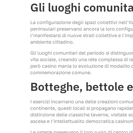
Gli luoghi comunita
La configurazione degli spazi collettivi nell’I
peninsulari preservano ancora la loro configu
l’manifestarsi di nuove strati collettive e l’i
ambiente cittadino.
Gli luoghi comunitari del periodo si distinguo
vita sociale, creando una rete complessa di le
però casino mania lo evoluzione di modalito d
commemorazione comune.
Botteghe, bettole e
I esercizi incarnano una delle creazioni comu
continente, questi locali si propagano rapidam
distinzione delle classiche taverne, visitate s
ascesa e l’intellettualito democratica casin
Le osterie preservano il loro ruolo di centro 