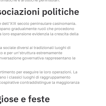
imatiche e artistiche peninsulari.
ociazioni politiche
e dell’XIX secolo peninsulare casinomania.
viluppano gradualmente ruoli che procedono
a loro espansione evidenzia la crescita della
a sociale diversi ai tradizionali luoghi di
to e per un’struttura estremamente
 conversazione governativa rappresentano le
ertimento per eseguire le loro operazioni. La
tano i classici luoghi di raggruppamento
 cospirative contraddistingue la maggioranza
giose e feste