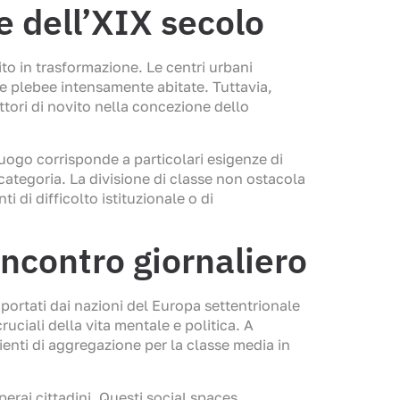
le dell’XIX secolo
ito in trasformazione. Le centri urbani
ne plebee intensamente abitate. Tuttavia,
attori di novito nella concezione dello
luogo corrisponde a particolari esigenze di
categoria. La divisione di classe non ostacola
di difficolto istituzionale o di
incontro giornaliero
portati dai nazioni del Europa settentrionale
uciali della vita mentale e politica. A
bienti di aggregazione per la classe media in
erai cittadini. Questi social spaces