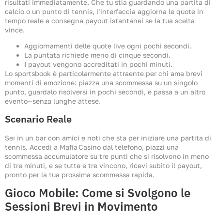
risultati immediatamente. Che tu stia guardando una partita di
calcio o un punto di tennis, l’interfaccia aggiorna le quote in
tempo reale e consegna payout istantanei se la tua scelta
vince.
Aggiornamenti delle quote live ogni pochi secondi.
La puntata richiede meno di cinque secondi.
I payout vengono accreditati in pochi minuti.
Lo sportsbook è particolarmente attraente per chi ama brevi
momenti di emozione: piazza una scommessa su un singolo
punto, guardalo risolversi in pochi secondi, e passa a un altro
evento—senza lunghe attese.
Scenario Reale
Sei in un bar con amici e noti che sta per iniziare una partita di
tennis. Accedi a Mafia Casino dal telefono, piazzi una
scommessa accumulatore su tre punti che si risolvono in meno
di tre minuti, e se tutte e tre vincono, ricevi subito il payout,
pronto per la tua prossima scommessa rapida.
Gioco Mobile: Come si Svolgono le
Sessioni Brevi in Movimento