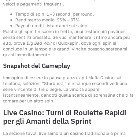
veloci e pagamenti frequenti.
Tempo di spin: 1 – 3 secondi per round.
Rendimento medio: 95 % – 97 %.
Payout: crediti istantanei sul saldo.
Poiché gli spin finiscono in fretta, puoi testare più paylines
senza sentirti pressato. Se vuoi mantenere il ritmo ancora più
alto, prova
Big Bad Wolf
di Quickspin, dove ogni spin si
conclude in un lampo e le grandi vincite possono scatenarsi
quasi immediatamente.
Snapshot del Gameplay
Immagina di essere in pausa pranzo: apri Mafia Casino sul
telefono, selezioni “Starburst,” e in cinque secondi vedi una
serie vincente di tre ciliegie. La vincita appare
istantaneamente, dandoti quella scarica di adrenalina che ti fa
tornare per un altro spin.
Live Casino: Turni di Roulette Rapidi
per gli Amanti della Sprint
La sezione tavoli live sembra un casinò tradizionale a prima