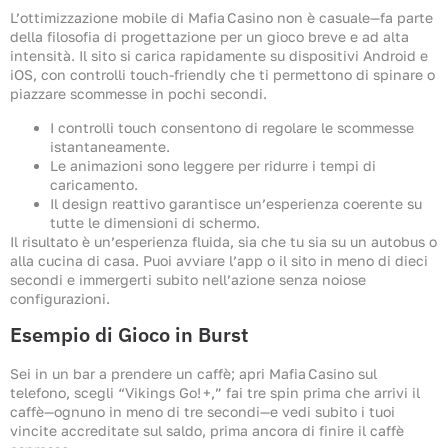
L’ottimizzazione mobile di Mafia Casino non è casuale—fa parte
della filosofia di progettazione per un gioco breve e ad alta
intensità. Il sito si carica rapidamente su dispositivi Android e
iOS, con controlli touch-friendly che ti permettono di spinare o
piazzare scommesse in pochi secondi.
I controlli touch consentono di regolare le scommesse
istantaneamente.
Le animazioni sono leggere per ridurre i tempi di
caricamento.
Il design reattivo garantisce un’esperienza coerente su
tutte le dimensioni di schermo.
Il risultato è un’esperienza fluida, sia che tu sia su un autobus o
alla cucina di casa. Puoi avviare l’app o il sito in meno di dieci
secondi e immergerti subito nell’azione senza noiose
configurazioni.
Esempio di Gioco in Burst
Sei in un bar a prendere un caffè; apri Mafia Casino sul
telefono, scegli “Vikings Go! +,” fai tre spin prima che arrivi il
caffè—ognuno in meno di tre secondi—e vedi subito i tuoi
vincite accreditate sul saldo, prima ancora di finire il caffè