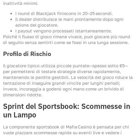
inattività minimi.
I round di Blackjack finiscono in 20–25 secondi.
Il dealer distribuisce le mani prontamente dopo ogni
azione del giocatore.
I payout vengono processati istantaneamente.
Poiché il flusso di gioco rimane vivace, puoi giocare più round
di seguito senza sentirti come se fossi in una lunga sessione.
Profilo di Rischio
Il giocatore tipico utilizza piccole puntate—spesso sotto €5—
per permettersi di testare strategie diverse rapidamente,
mantenendo le perdite gestibili. La velocità del gioco riduce la
tentazione di inseguire grandi vincite per lunghi periodi;
invece, incoraggia a godersi ogni mano come un brivido di
dimensioni ridotte.
Sprint del Sportsbook: Scommesse in
un Lampo
La componente sportsbook di Mafia Casino è pensata per chi
vuole piazzare scommesse rapide su eventi live e vedere i