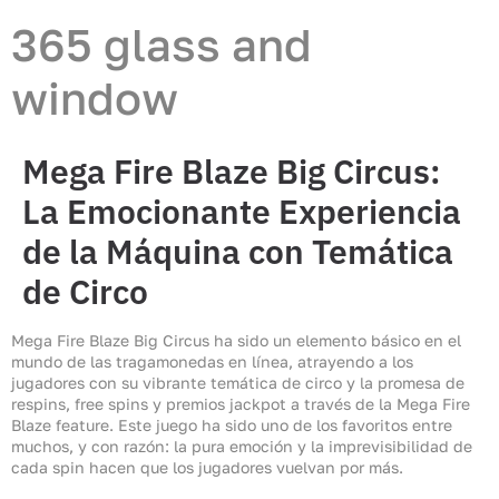
365 glass and
window
Mega Fire Blaze Big Circus:
La Emocionante Experiencia
de la Máquina con Temática
de Circo
Mega Fire Blaze Big Circus ha sido un elemento básico en el
mundo de las tragamonedas en línea, atrayendo a los
jugadores con su vibrante temática de circo y la promesa de
respins, free spins y premios jackpot a través de la Mega Fire
Blaze feature. Este juego ha sido uno de los favoritos entre
muchos, y con razón: la pura emoción y la imprevisibilidad de
cada spin hacen que los jugadores vuelvan por más.