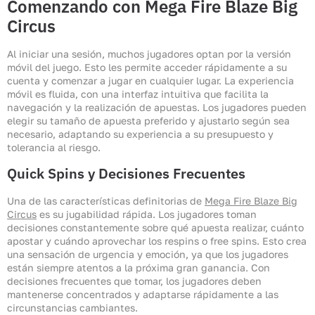
Comenzando con Mega Fire Blaze Big
Circus
Al iniciar una sesión, muchos jugadores optan por la versión
móvil del juego. Esto les permite acceder rápidamente a su
cuenta y comenzar a jugar en cualquier lugar. La experiencia
móvil es fluida, con una interfaz intuitiva que facilita la
navegación y la realización de apuestas. Los jugadores pueden
elegir su tamaño de apuesta preferido y ajustarlo según sea
necesario, adaptando su experiencia a su presupuesto y
tolerancia al riesgo.
Quick Spins y Decisiones Frecuentes
Una de las características definitorias de
Mega Fire Blaze Big
Circus
es su jugabilidad rápida. Los jugadores toman
decisiones constantemente sobre qué apuesta realizar, cuánto
apostar y cuándo aprovechar los respins o free spins. Esto crea
una sensación de urgencia y emoción, ya que los jugadores
están siempre atentos a la próxima gran ganancia. Con
decisiones frecuentes que tomar, los jugadores deben
mantenerse concentrados y adaptarse rápidamente a las
circunstancias cambiantes.