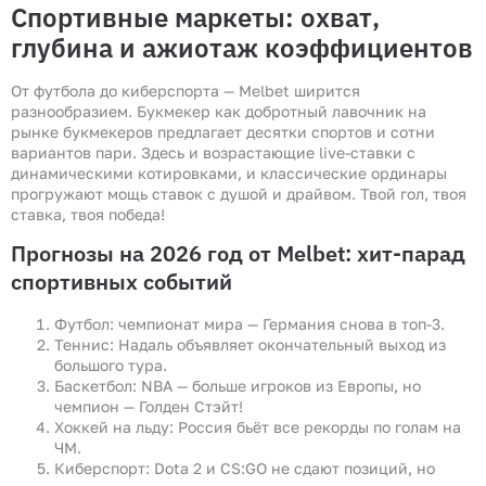
Спортивные маркеты: охват,
глубина и ажиотаж коэффициентов
От футбола до киберспорта — Melbet ширится
разнообразием. Букмекер как добротный лавочник на
рынке букмекеров предлагает десятки спортов и сотни
вариантов пари. Здесь и возрастающие live-ставки с
динамическими котировками, и классические ординары
прогружают мощь ставок с душой и драйвом. Твой гол, твоя
ставка, твоя победа!
Прогнозы на 2026 год от Melbet: хит-парад
спортивных событий
Футбол: чемпионат мира — Германия снова в топ-3.
Теннис: Надаль объявляет окончательный выход из
большого тура.
Баскетбол: NBA — больше игроков из Европы, но
чемпион — Голден Стэйт!
Хоккей на льду: Россия бьёт все рекорды по голам на
ЧМ.
Киберспорт: Dota 2 и CS:GO не сдают позиций, но