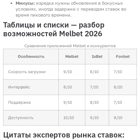
Минусы:
изредка нужны обновления в бонусных
условиях, иногда задержки с переводом ставок во
время пикового времени.
Таблицы и списки — разбор
возможностей Melbet 2026
Сравнение приложений Melbet и конкурентов
Особенность
Melbet
1xBet
Fonbet
Скорость загрузки
9/10
8/10
7/10
Интерфейс
8/10
7/10
6/10
Поддержка
9/10
8/10
7/10
Доступность
10/10
9/10
9/10
Цитаты экспертов рынка ставок: