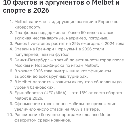
10 фактов и аргументов о Melbet и
спорте в 2026
Melbet занимает лидирующие позиции в Европе по
киберспорту.
Платформа поддерживает более 50 видов ставок,
включая нестандартные, например, погодные.
Рынок live-ставок растет на 25% ежегодно с 2024 года.
Ставки на Гран-при Формулы-1 в 2026 стали
популярней, чем на футбол.
Санкт-Петербург — третий по активности город после
Москвы и Новосибирска по играм Melbet.
В хоккее 2026 года выигрышные коэффициенты
выросли во всех крупных турнирах.
В Melbet алгоритмы защиты аккаунтов обновлены до
уровня банковских.
Единоборства (UFC/MMA) — это 15% от всего оборота
Melbet в 2026.
Оформление ставок через мобильное приложение
увеличило число ставок на 40% в Питере.
Расширение бонусных программ сделало Melbet
фаворитом среди новичков.