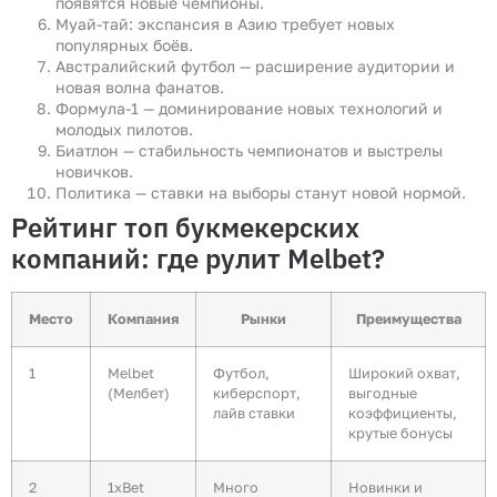
появятся новые чемпионы.
Муай-тай: экспансия в Азию требует новых
популярных боёв.
Австралийский футбол — расширение аудитории и
новая волна фанатов.
Формула-1 — доминирование новых технологий и
молодых пилотов.
Биатлон — стабильность чемпионатов и выстрелы
новичков.
Политика — ставки на выборы станут новой нормой.
Рейтинг топ букмекерских
компаний: где рулит Melbet?
Место
Компания
Рынки
Преимущества
1
Melbet
Футбол,
Широкий охват,
(Мелбет)
киберспорт,
выгодные
лайв ставки
коэффициенты,
крутые бонусы
2
1xBet
Много
Новинки и