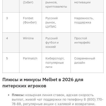
(1xБет)
рынков,
мотивации
криптовалюты
3
Fonbet
Русский
Надежность,
(Фонбет)
рынок,
поддержка
ЦУПИС
4
Winline
Русский
Простой
футбол и
интерфейс
хоккей
5
Parimatch
Киберспорт,
Современный
популярные
дизайн
лиги
Плюсы и минусы Melbet в 2026 для
питерских игроков
Плюсы:
козырная линия ставок, адская скорость
выплат, живой чат поддержки по телефону 8 (800) 770-
78-88, регулярные акции с халявой и возвратами.