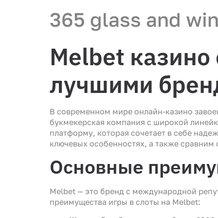
365 glass and wi
Melbet казино 
лучшими брен
В современном мире онлайн-казино завое
букмекерская компания с широкой линейк
платформу, которая сочетает в себе надеж
ключевых особенностях, а также сравним 
Основные преимущ
Melbet — это бренд с международной репу
преимущества игры в слоты на Melbet: