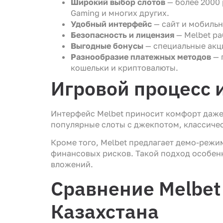
Широкий выбор слотов
— более 2000 
Gaming и многих других.
Удобный интерфейс
— сайт и мобильн
Безопасность и лицензия
— Melbet ра
Выгодные бонусы
— специальные акц
Разнообразие платежных методов
— 
кошельки и криптовалюты.
Игровой процесс и
Интерфейс Melbet приносит комфорт даже
популярные слоты с джекпотом, классичес
Кроме того, Melbet предлагает демо-режи
финансовых рисков. Такой подход особенн
вложений.
Сравнение Melbet
Казахстана