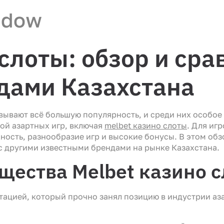
ndow
слоты: обзор и сра
дами Казахстана
вывают всё большую популярность, и среди них особое
ой азартных игр, включая
melbet казино слоты
. Для иг
ность, разнообразие игр и высокие бонусы. В этом обз
с другими известными брендами на рынке Казахстана.
ества Melbet казино 
тацией, который прочно занял позицию в индустрии а