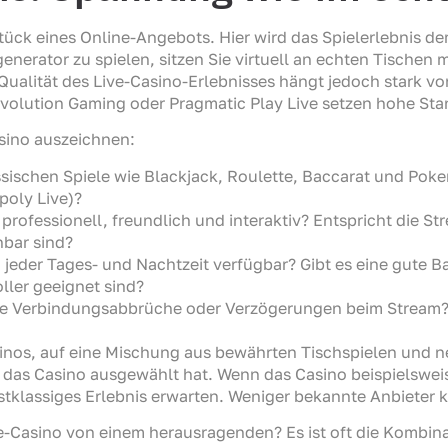
rzstück eines Online-Angebots. Hier wird das Spielerlebnis 
nerator zu spielen, sitzen Sie virtuell an echten Tischen 
Qualität des Live-Casino-Erlebnisses hängt jedoch stark v
volution Gaming oder Pragmatic Play Live setzen hohe Sta
asino auszeichnen:
ssischen Spiele wie Blackjack, Roulette, Baccarat und Pok
oly Live)?
 professionell, freundlich und interaktiv? Entspricht die 
nbar sind?
 jeder Tages- und Nachtzeit verfügbar? Gibt es eine gute Ba
ller geeignet sind?
ge Verbindungsabbrüche oder Verzögerungen beim Stream? I
Casinos, auf eine Mischung aus bewährten Tischspielen un
 das Casino ausgewählt hat. Wenn das Casino beispielswei
tklassiges Erlebnis erwarten. Weniger bekannte Anbieter 
e-Casino von einem herausragenden? Es ist oft die Kombina