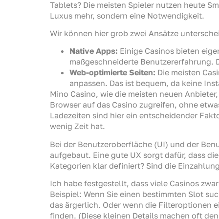
Tablets? Die meisten Spieler nutzen heute Sm
Luxus mehr, sondern eine Notwendigkeit.
Wir können hier grob zwei Ansätze untersche
Native Apps:
Einige Casinos bieten eige
maßgeschneiderte Benutzererfahrung. De
Web-optimierte Seiten:
Die meisten Casi
anpassen. Das ist bequem, da keine Inst
Mino Casino, wie die meisten neuen Anbieter,
Browser auf das Casino zugreifen, ohne etwas 
Ladezeiten sind hier ein entscheidender Fakto
wenig Zeit hat.
Bei der Benutzeroberfläche (UI) und der Benu
aufgebaut. Eine gute UX sorgt dafür, dass die
Kategorien klar definiert? Sind die Einzahlu
Ich habe festgestellt, dass viele Casinos zw
Beispiel: Wenn Sie einen bestimmten Slot such
das ärgerlich. Oder wenn die Filteroptionen
finden. (Diese kleinen Details machen oft d