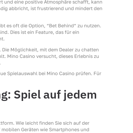
ert und eine positive Atmosphäre schafft, kann
ndig abbricht, ist frustrierend und mindert den
ibt es oft die Option, “Bet Behind” zu nutzen.
d. Dies ist ein Feature, das für ein
ht.
e. Die Möglichkeit, mit dem Dealer zu chatten
lt. Mino Casino versucht, dieses Erlebnis zu
.
aue Spielauswahl bei Mino Casino prüfen. Für
g: Spiel auf jedem
tform. Wie leicht finden Sie sich auf der
auf mobilen Geräten wie Smartphones und