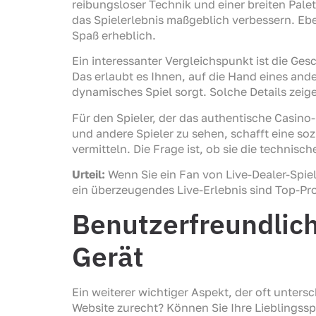
reibungsloser Technik und einer breiten Palet
das Spielerlebnis maßgeblich verbessern. Ebens
Spaß erheblich.
Ein interessanter Vergleichspunkt ist die Gesc
Das erlaubt es Ihnen, auf die Hand eines ander
dynamisches Spiel sorgt. Solche Details zeige
Für den Spieler, der das authentische Casino-F
und andere Spieler zu sehen, schafft eine so
vermitteln. Die Frage ist, ob sie die technis
Urteil:
Wenn Sie ein Fan von Live-Dealer-Spiel
ein überzeugendes Live-Erlebnis sind Top-Prov
Benutzerfreundlich
Gerät
Ein weiterer wichtiger Aspekt, der oft untersc
Website zurecht? Können Sie Ihre Lieblingss