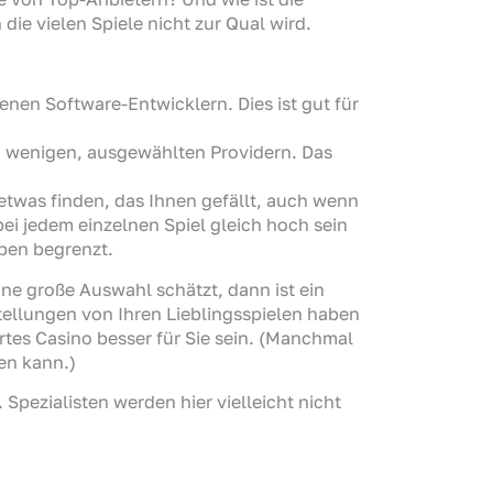
die vielen Spiele nicht zur Qual wird.
enen Software-Entwicklern. Dies ist gut für
von wenigen, ausgewählten Providern. Das
 etwas finden, das Ihnen gefällt, auch wenn
bei jedem einzelnen Spiel gleich hoch sein
eben begrenzt.
ne große Auswahl schätzt, dann ist ein
tellungen von Ihren Lieblingsspielen haben
rtes Casino besser für Sie sein. (Manchmal
en kann.)
Spezialisten werden hier vielleicht nicht