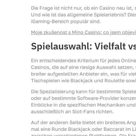
Die Frage ist nicht nur, ob ein Casino neu is
Und wie ist das allgemeine Spielerlebnis? Di
iGaming-Bereich populär sind.
Moje zkušenost s Mino Casino: co jsem objevil
Spielauswahl: Vielfalt v
Ein entscheidendes Kriterium für jedes Online
Casinos, die auf eine riesige Auswahl setzen, 
breiter aufgestellten Anbieter ein, was für v
Tischspielen wie Blackjack und Roulette sowi
Die Spezialisierung kann für bestimmte Spieler
oder auf bestimmte Software-Provider konzentr
Einblicke in die spezifischen Mechaniken und
ausschließlich an Slot-Fans richten.
Auf der anderen Seite bietet ein breiteres An
mal eine Runde Blackjack oder Baccarat im Liv
zwischen verschiedenen Plattformen. Die Frag