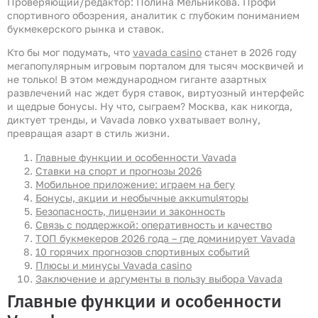
Проверяющий/редактор:
Полина Мельникова
. Профи
спортивного обозрения, аналитик с глубоким пониманием
букмекерского рынка и ставок.
Кто бы мог подумать, что
vavada casino
станет в 2026 году
мегапопулярным игровым порталом для тысяч москвичей и
не только! В этом международном гиганте азартных
развлечений нас ждет буря ставок, виртуозный интерфейс
и щедрые бонусы. Ну что, сыграем? Москва, как никогда,
диктует тренды, и Vavada ловко ухватывает волну,
превращая азарт в стиль жизни.
Главные функции и особенности Vavada
Ставки на спорт и прогнозы 2026
Мобильное приложение: играем на бегу
Бонусы, акции и необычные аккumulяторы
Безопасность, лицензии и законность
Связь с поддержкой: оперативность и качество
ТОП букмекеров 2026 года – где доминирует Vavada
10 горячих прогнозов спортивных событий
Плюсы и минусы Vavada casino
Заключение и аргументы в пользу выбора Vavada
Главные функции и особенности