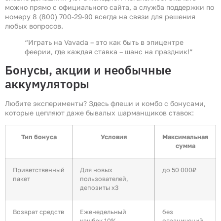
можно прямо с официального сайта, а служба поддержки по
номеру 8 (800) 700-29-90 всегда на связи для решения
любых вопросов.
“Играть на Vavada – это как быть в эпицентре
феерии, где каждая ставка – шанс на праздник!”
Бонусы, акции и необычные
аккумуляторы
Любите эксперименты? Здесь флеши и комбо с бонусами,
которые цепляют даже бывалых шарманщиков ставок:
Тип бонуса
Условия
Максимальная
сумма
Приветственный
Для новых
до 50 000₽
пакет
пользователей,
депозиты x3
Возврат средств
Еженедельный
без
кэшбэк 10%
ограничений