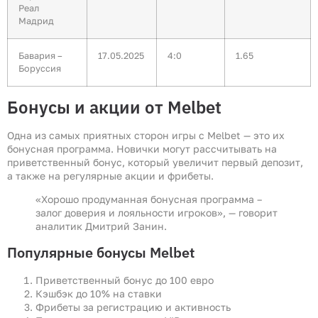
Реал
Мадрид
Бавария –
17.05.2025
4:0
1.65
Боруссия
Бонусы и акции от Melbet
Одна из самых приятных сторон игры с Melbet — это их
бонусная программа. Новички могут рассчитывать на
приветственный бонус, который увеличит первый депозит,
а также на регулярные акции и фрибеты.
«Хорошо продуманная бонусная программа –
залог доверия и лояльности игроков», — говорит
аналитик Дмитрий Занин.
Популярные бонусы Melbet
Приветственный бонус до 100 евро
Кэшбэк до 10% на ставки
Фрибеты за регистрацию и активность