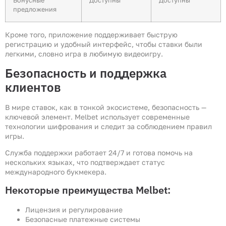
Бонусные
Доступны
Доступны
предложения
Кроме того, приложение поддерживает быструю
регистрацию и удобный интерфейс, чтобы ставки были
легкими, словно игра в любимую видеоигру.
Безопасность и поддержка
клиентов
В мире ставок, как в тонкой экосистеме, безопасность —
ключевой элемент. Melbet использует современные
технологии шифрования и следит за соблюдением правил
игры.
Служба поддержки работает 24/7 и готова помочь на
нескольких языках, что подтверждает статус
международного букмекера.
Некоторые преимущества Melbet:
Лицензия и регулирование
Безопасные платежные системы