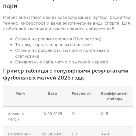
пари
Melbet впечатляет своим разнообразием: футбол, баскетбол,
теннис, киберспорт и даже экзотические виды спорта. Для
любителей классики и фанов новинок найдется всё.
Ставки на реальное время (Live betting)
Тоталы, форы, экспрессы и системы
Ставки на результаты матчей и прогнозы по
статистике
Ежедневные лайв-матчи с высокой маржей
Пример таблицы с популярными результатами
футбольных матчей 2025 года
Матч
Дата
Результат
Коэффициент
победы
Арсенал –
10.03.2025
2:1
2.15
Челси
Барселона –
22.04.2025
1:3
3.40