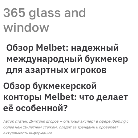
365 glass and
window
Обзор Melbet: надежный
международный букмекер
для азартных игроков
Обзор букмекерской
конторы Melbet: что делает
её особенной?
Автор статьи: Дмитрий Егоров — опытный эксперт в сфере iGaming с
более чем 10-летним стажем, следит за трендами и проверяет
актуальность информации.