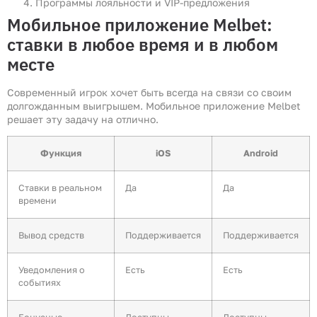
Программы лояльности и VIP-предложения
Мобильное приложение Melbet:
ставки в любое время и в любом
месте
Современный игрок хочет быть всегда на связи со своим
долгожданным выигрышем. Мобильное приложение Melbet
решает эту задачу на отлично.
Функция
iOS
Android
Ставки в реальном
Да
Да
времени
Вывод средств
Поддерживается
Поддерживается
Уведомления о
Есть
Есть
событиях